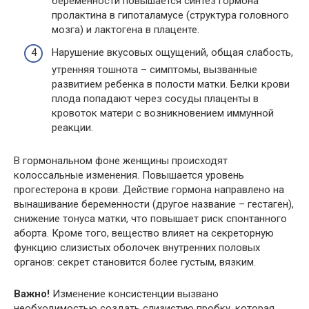
беременности повышается синтез гормона
пролактина в гипоталамусе (структура головного
мозга) и лактогена в плаценте.
Нарушение вкусовых ощущений, общая слабость,
утренняя тошнота – симптомы, вызванные
развитием ребенка в полости матки. Белки крови
плода попадают через сосуды плаценты в
кровоток матери с возникновением иммунной
реакции.
В гормональном фоне женщины происходят
колоссальные изменения. Повышается уровень
прогестерона в крови. Действие гормона направлено на
вынашивание беременности (другое название – гестаген),
снижение тонуса матки, что повышает риск спонтанного
аборта. Кроме того, вещество влияет на секреторную
функцию слизистых оболочек внутренних половых
органов: секрет становится более густым, вязким.
Важно!
Изменение консистенции вызвано
необходимостью создать слизистую пробку, которая