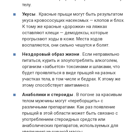
телу.
Укусы
. Красные прыщи могут быть результатом
укуса кровососущих насекомых — клопов и блох.
К тому же красные «дорожки» на ляжках
оставляют клещи — демодексы, которые
прогрызают ходы в коже. Места ходов
воспаляются, они сильно чешутся и болят.
Нездоровый образ жизни
. Если неправильно
питаться, курить и злоупотреблять алкоголем,
организм «забьется» токсинами и шлаками, что
будет проявляться в виде прыщей на разных
участках тела, в том числе и бедрах. К этому же
этому способствует авитаминоз.
Анаболики и стероиды
. В погоне за красивым
телом мужчины могут «переборщить» с
различными препаратами. Как раз появление
прыщей в этой области может быть связано с
употреблением стероидных средств или
анаболических препаратов, используемых для
увеличения мышечной массы.