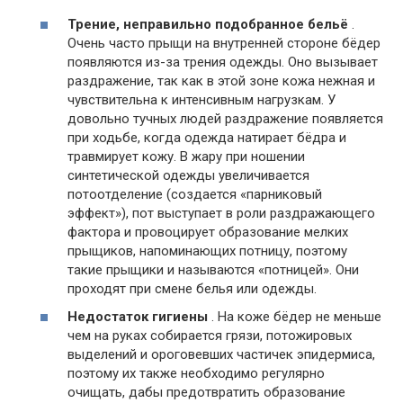
Трение, неправильно подобранное бельё
.
Очень часто прыщи на внутренней стороне бёдер
появляются из-за трения одежды. Оно вызывает
раздражение, так как в этой зоне кожа нежная и
чувствительна к интенсивным нагрузкам. У
довольно тучных людей раздражение появляется
при ходьбе, когда одежда натирает бёдра и
травмирует кожу. В жару при ношении
синтетической одежды увеличивается
потоотделение (создается «парниковый
эффект»), пот выступает в роли раздражающего
фактора и провоцирует образование мелких
прыщиков, напоминающих потницу, поэтому
такие прыщики и называются «потницей». Они
проходят при смене белья или одежды.
Недостаток гигиены
. На коже бёдер не меньше
чем на руках собирается грязи, потожировых
выделений и ороговевших частичек эпидермиса,
поэтому их также необходимо регулярно
очищать, дабы предотвратить образование