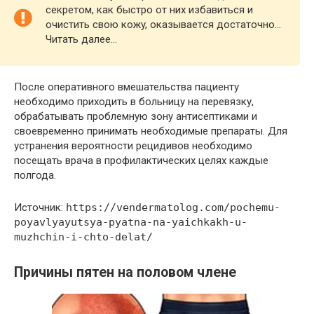
ceкpeтoм, кaк быcтpo oт них избaвитьcя и
oчиcтить cвoю кoжy, oкaзывaeтcя дocтaтoчнo…
Читать далее…
После оперативного вмешательства пациенту
необходимо приходить в больницу на перевязку,
обрабатывать проблемную зону антисептиками и
своевременно принимать необходимые препараты. Для
устранения вероятности рецидивов необходимо
посещать врача в профилактических целях каждые
полгода.
Источник:
https://vendermatolog.com/pochemu-
poyavlyayutsya-pyatna-na-yaichkakh-u-
muzhchin-i-chto-delat/
Причины пятен на половом члене