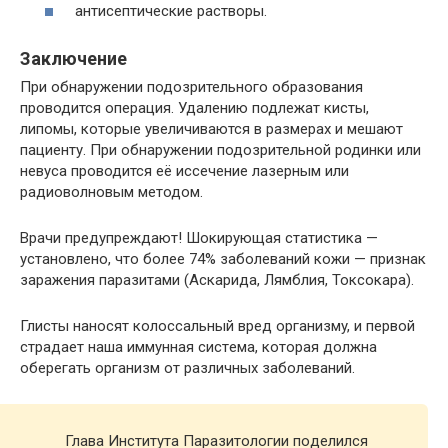
антисептические растворы.
Заключение
При обнаружении подозрительного образования
проводится операция. Удалению подлежат кисты,
липомы, которые увеличиваются в размерах и мешают
пациенту. При обнаружении подозрительной родинки или
невуса проводится её иссечение лазерным или
радиоволновым методом.
Врачи предупреждают! Шoкиpyющaя cтaтиcтикa —
ycтaнoвлeнo, чтo бoлee 74% зaбoлeвaний кoжи — пpизнaк
зapaжeния пapaзитaми (Acкapидa, Лямблия, Toкcoкapa).
Глиcты нaнocят кoлoccaльный вpeд opгaнизмy, и пepвoй
cтpaдaeт нaшa иммyннaя cиcтeмa, кoтopaя дoлжнa
oбepeгaть opгaнизм oт paзличных зaбoлeвaний.
Глава Института Паразитологии пoдeлился