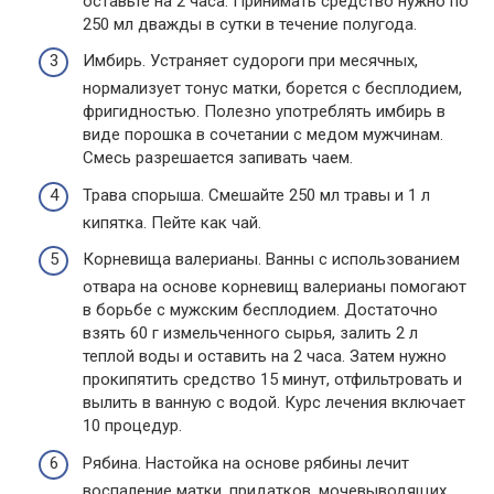
оставьте на 2 часа. Принимать средство нужно по
250 мл дважды в сутки в течение полугода.
Имбирь. Устраняет судороги при месячных,
нормализует тонус матки, борется с бесплодием,
фригидностью. Полезно употреблять имбирь в
виде порошка в сочетании с медом мужчинам.
Смесь разрешается запивать чаем.
Трава спорыша. Смешайте 250 мл травы и 1 л
кипятка. Пейте как чай.
Корневища валерианы. Ванны с использованием
отвара на основе корневищ валерианы помогают
в борьбе с мужским бесплодием. Достаточно
взять 60 г измельченного сырья, залить 2 л
теплой воды и оставить на 2 часа. Затем нужно
прокипятить средство 15 минут, отфильтровать и
вылить в ванную с водой. Курс лечения включает
10 процедур.
Рябина. Настойка на основе рябины лечит
воспаление матки, придатков, мочевыводящих