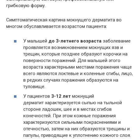
грибковую форму.
Симптоматическая картина мокнущего дерматита во
многом обуславливается возрастом пациента:
У малышей
до 3-летнего возраста
заболевание
проявляется возникновением мокнущих язв и
трещин, которые позднее образуют корочки на
поверхности поражений. Для малышей этого
возраста характерными местами поражения чаще
всего являются локтевые и коленные сгибы, лицо,
в редких случаях поражения образуются на
туловище.
У пациентов
3-12 лет
мокнущий
дерматит характеризуется сыпью на тыльной
стороне ладошек, шее и в местах сгибов
конечностей. При этом кожные поражения
характеризуются сильными покраснениями и
отечностью, затем на них образуются трещины и
папулы, приводящие к уплотнению кожного слоя.