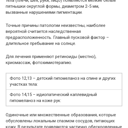
тела (плечи, шея, руки, лицо) появляются мелкие белые
пятнышки округлой формы, диаметром 2-5 мм,
вызванные нарушениями пигментации.
Точные причины патологии неизвестны, наиболее
вероятной считается наследственная
предрасположенность. Главный пусковой фактор –
длительное пребывание на солнце.
Для лечения применяют ретиноиды (местно),
криомассаж, фотохимиотерапию.
Фото 12,13 – детский гипомеланоз на спине и других
участках тела:
Фото 14,15 – идиопатический каплевидный
гипомеланоз на коже рук:
Одиночные или множественные образования, которые
обусловлены локальным спазмом сосудов, питающих
кожу. В результате появляются частично обескровленные