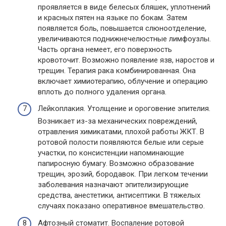
проявляется в виде белесых бляшек, уплотнений
и красных пятен на языке по бокам. Затем
появляется боль, повышается слюноотделение,
увеличиваются поднижнечелюстные лимфоузлы.
Часть органа немеет, его поверхность
кровоточит. Возможно появление язв, наростов и
трещин. Терапия рака комбинированная. Она
включает химиотерапию, облучение и операцию
вплоть до полного удаления органа.
Лейкоплакия. Утолщение и ороговение эпителия.
Возникает из-за механических повреждений,
отравления химикатами, плохой работы ЖКТ. В
ротовой полости появляются белые или серые
участки, по консистенции напоминающие
папиросную бумагу. Возможно образование
трещин, эрозий, бородавок. При легком течении
заболевания назначают эпителизирующие
средства, анестетики, антисептики. В тяжелых
случаях показано оперативное вмешательство.
Афтозный стоматит. Воспаление ротовой