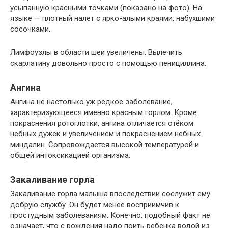
усыпанную красными точками (показано на фото). На
языке — плотный налет с ярко-алыми краями, набухшими
сосочками.
Лимфоузлы в области шеи увеличены. Вылечить
скарлатину довольно просто с помощью пенициллина.
Ангина
Ангина не настолько уж редкое заболевание,
характеризующееся именно красным горлом. Кроме
покраснения ротоглотки, ангина отличается отёком
нёбных дужек и увеличением и покраснением нёбных
миндалин. Сопровождается высокой температурой и
общей интоксикацией организма.
Закаливание горла
Закаливание горла малыша впоследствии сослужит ему
добрую службу. Он будет менее восприимчив к
простудным заболеваниям. Конечно, подобный факт не
означает, что с рождения надо поить ребенка водой из