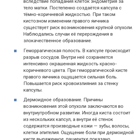
вследствие попадания клеток эндометрия за
тело матки. Постепенно создаётся капсула с
тёмно-коричневой жидкостью. При таком
кистозном изменении правого яичника
существует риск возникновения крупной опухоли.
Наблюдались случаи её перерождения в
злокачественное образование.
Геморрагическая полость. В капсуле происходит
разрыв сосудов. Внутри неё сохраняется
интенсивно окрашенная жидкость красно-
коричневого цвета. При геморрагической кисте
правого яичника ощущается сильная боль.
Повышается риск кровоизлияния за стенку
капсулы.
Дермоидное образование. Причины
возникновения этой опухоли заключаются во
внутриутробном развитии. Иногда киста состоит
из нескольких капсул, а внутри её стенок
содержатся производные кожи — зубы, волосы,
клетки эпителия. Ощущение боли при дермоидной
кисте выраженное, пациентке показано