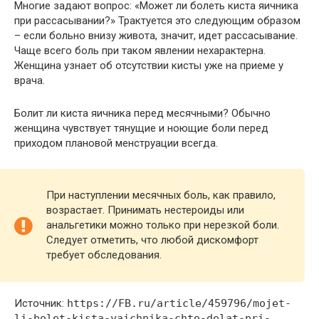
Многие задают вопрос: «Может ли болеть киста яичника
при рассасывании?» Трактуется это следующим образом
– если больно внизу живота, значит, идет рассасывание.
Чаще всего боль при таком явлении нехарактерна.
Женщина узнает об отсутствии кисты уже на приеме у
врача.
Болит ли киста яичника перед месячными? Обычно
женщина чувствует тянущие и ноющие боли перед
приходом плановой менструации всегда.
При наступлении месячных боль, как правило,
возрастает. Принимать нестероиды или
анальгетики можно только при нерезкой боли.
Следует отметить, что любой дискомфорт
требует обследования.
Источник:
https://FB.ru/article/459796/mojet-
li-bolet-kista-yaichnika-chto-delat-pri-