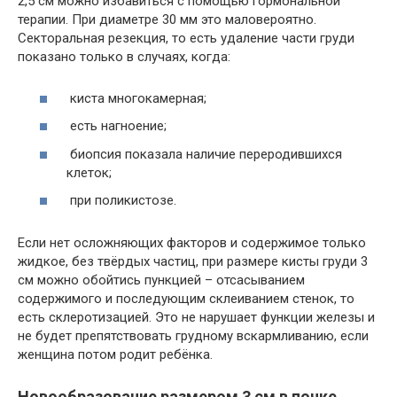
2,5 см можно избавиться с помощью гормональной
терапии. При диаметре 30 мм это маловероятно.
Секторальная резекция, то есть удаление части груди
показано только в случаях, когда:
киста многокамерная;
есть нагноение;
биопсия показала наличие переродившихся
клеток;
при поликистозе.
Если нет осложняющих факторов и содержимое только
жидкое, без твёрдых частиц, при размере кисты груди 3
см можно обойтись пункцией – отсасыванием
содержимого и последующим склеиванием стенок, то
есть склеротизацией. Это не нарушает функции железы и
не будет препятствовать грудному вскармливанию, если
женщина потом родит ребёнка.
Новообразование размером 3 см в почке