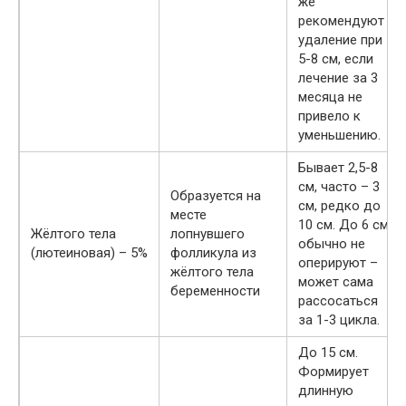
же
рекомендуют
удаление при
5-8 см, если
лечение за 3
месяца не
привело к
уменьшению.
Бывает 2,5-8
см, часто – 3
Образуется на
см, редко до
месте
10 см. До 6 см
Жёлтого тела
лопнувшего
обычно не
(лютеиновая) – 5%
фолликула из
оперируют –
жёлтого тела
может сама
беременности
рассосаться
за 1-3 цикла.
До 15 см.
Формирует
длинную