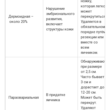
ножку,
которая легко
Нарушение
может
эмбрионального
Дермоидная –
перекрутиться.
развития,
около 20%
Удаляется в
включает
обязательном
структуры кожи
порядке путём
резекции или
вместе со
всем
яичником.
Обнаруживают
при размере
от 2,5 см.
Часто бывает
3 см и
дорастает до
12-20 см.
В придатке
Параовариальная
Может быть
яичника
перекрут.
Удаляют