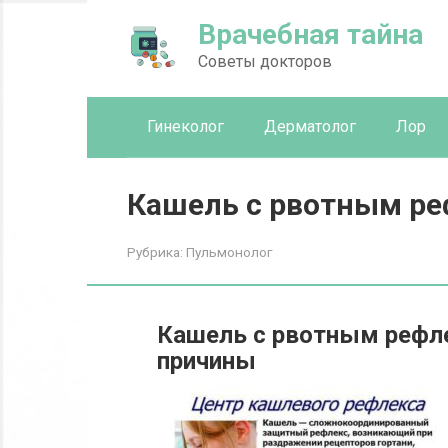
Перейти
Врачебная тайна
к
контенту
Советы докторов
Гинеколог
Дерматолог
Лор
Кашель с рвотным р
Рубрика:
Пульмонолог
Кашель с рвотным рефле
причины