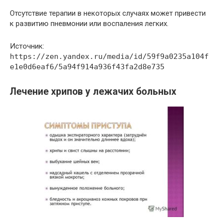
Отсутствие терапии в некоторых случаях может привести
к развитию пневмонии или воспаления легких.
Источник:
https://zen.yandex.ru/media/id/59f9a0235a104f
e1e0d6eaf6/5a94f914a936f43fa2d8e735
Лечение хрипов у лежачих больных