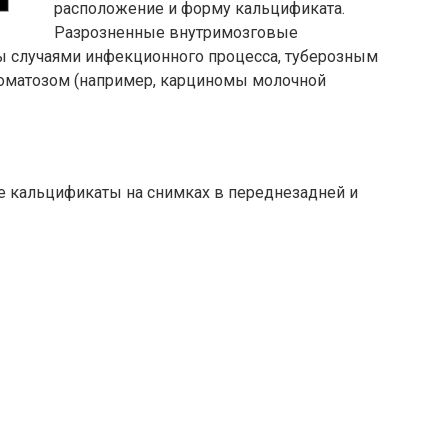
расположение и форму кальцификата.
Разрозненные внутримозговые
ы случаями инфекционного процесса, туберозным
номатозом (например, карциномы молочной
е кальцификаты на снимках в переднезадней и