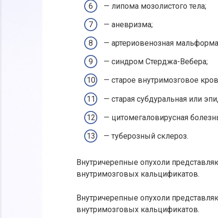
— липома мозолистого тела;
— аневризма;
— артериовенозная мальформа
— синдром Стерджа-Вебера;
— старое внутримозговое кров
— старая субдуральная или эп
— цитомегаловирусная болезн
— туберозный склероз.
Внутричерепные опухоли представля
внутримозговых кальцификатов.
Внутричерепные опухоли представля
внутримозговых кальцификатов.