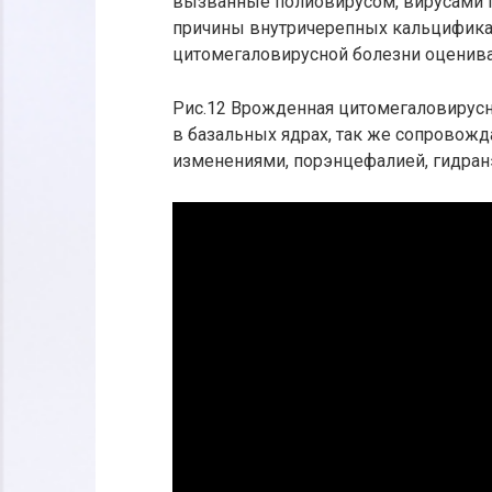
вызванные полиовирусом, вирусами г
причины внутричерепных кальцификат
цитомегаловирусной болезни оценива
Рис.12 Врожденная цитомегаловирус
в базальных ядрах, так же сопрово
изменениями, порэнцефалией, гидран