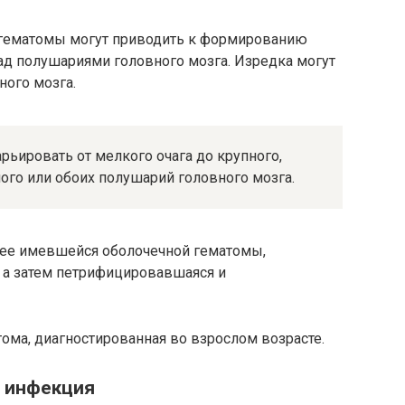
гематомы могут приводить к формированию
ад полушариями головного мозга. Изредка могут
ого мозга.
ьировать от мелкого очага до крупного,
го или обоих полушарий головного мозга.
нее имевшейся оболочечной гематомы,
, а затем петрифицировавшаяся и
ома, диагностированная во взрослом возрасте.
и инфекция