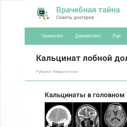
Перейти
Врачебная тайна
к
контенту
Советы докторов
Гинеколог
Дерматолог
Лор
Кальцинат лобной до
Рубрика:
Невропатолог
Кальцинаты в головном 