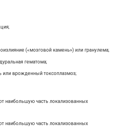
ция;
оизлияние («мозговой камень») или гранулема;
идуральная гематома;
ь или врожденный токсоплазмоз;
ют наибольшую часть локализованных
ют наибольшую часть локализованных