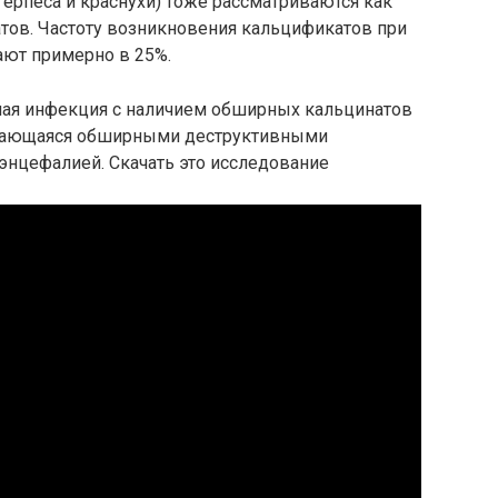
ерпеса и краснухи) тоже рассматриваются как
ов. Частоту возникновения кальцификатов при
ют примерно в 25%.
ная инфекция с наличием обширных кальцинатов
ждающаяся обширными деструктивными
энцефалией. Скачать это исследование