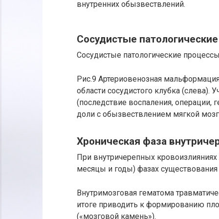
внутренних обызвествлений.
Сосудистые патологические
Сосудистые патологические процессы
Рис.9 Артериовенозная мальформация
области сосудистого клубка (слева). 
(последствие воспаления, операции, 
доли с обызвествлением мягкой мозго
Хроническая фаза внутриче
При внутричерепных кровоизлияниях 
месяцы и годы) фазах существования
Внутримозговая гематома травматиче
итоге приводить к формированию пло
(«мозговой камень»).