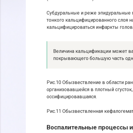
Субдуральные и реже эпидуральные 
тонкого кальцифицированного слоя н
кальцифицироваться инфаркты головн
Величина кальцификации может вар
покрывающего большую часть одно
Рис.10 Обызвествление в области ра
организовавшейся в плотный сгусток
оссифицировавшаяся.
Рис.11 Обызвествленная кефалогемат
Воспалительные процессы 