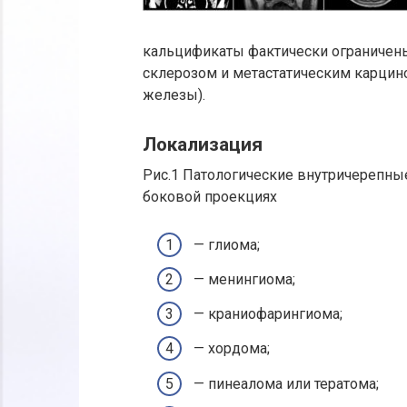
кальцификаты фактически ограничен
склерозом и метастатическим карци
железы).
Локализация
Рис.1 Патологические внутричерепны
боковой проекциях
— глиома;
— менингиома;
— краниофарингиома;
— хордома;
— пинеалома или тератома;