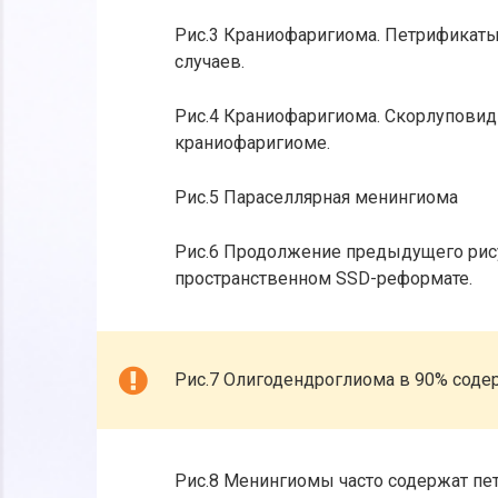
Рис.3 Краниофаригиома. Петрификаты
случаев.
Рис.4 Краниофаригиома. Скорлуповид
краниофаригиоме.
Рис.5 Параселлярная менингиома
Рис.6 Продолжение предыдущего рису
пространственном SSD-реформате.
Рис.7 Олигодендроглиома в 90% соде
Рис.8 Менингиомы часто содержат пе