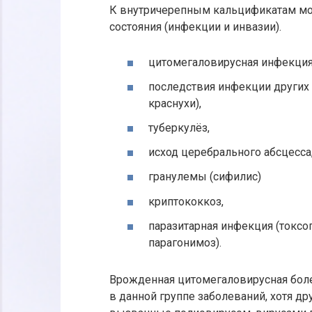
К внутричерепным кальцификатам мо
состояния (инфекции и инвазии).
цитомегаловирусная инфекция
последствия инфекции других 
краснухи),
туберкулёз,
исход церебрального абсцесса
гранулемы (сифилис)
криптококкоз,
паразитарная инфекция (токсоп
парагонимоз).
Врожденная цитомегаловирусная бол
в данной группе заболеваний, хотя д