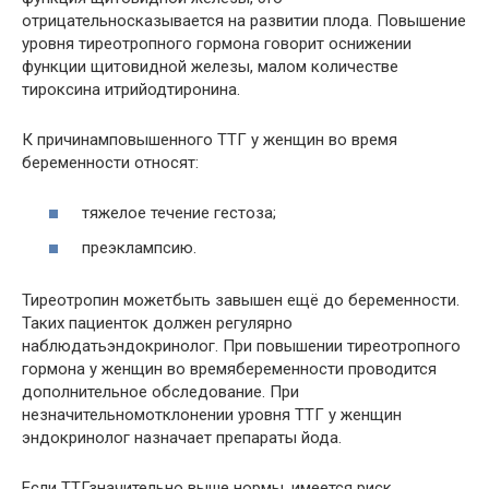
отрицательносказывается на развитии плода. Повышение
уровня тиреотропного гормона говорит оснижении
функции щитовидной железы, малом количестве
тироксина итрийодтиронина.
К причинамповышенного ТТГ у женщин во время
беременности относят:
тяжелое течение гестоза;
преэклампсию.
Тиреотропин можетбыть завышен ещё до беременности.
Таких пациенток должен регулярно
наблюдатьэндокринолог. При повышении тиреотропного
гормона у женщин во времябеременности проводится
дополнительное обследование. При
незначительномотклонении уровня ТТГ у женщин
эндокринолог назначает препараты йода.
Если ТТГзначительно выше нормы, имеется риск