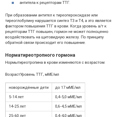
антитела к рецепторам ТТГ.
При образовании антител к тиреопероксидазе или
тиреоглобулину нарушается синтез Т3 и Т4, а это является
фактором повышения ТТГ в крови. Когда уровень а/т к
рецепторам ТТГ повышен, гормон не может полноценно
воздействовать на щитовидную железу. По принципу
обратной связи происходит его повышение.
Норматиреотропного гормона
Нормытиреотропина в крови изменяются с возрастом:
ВозрастУровень ТТГ, мМЕ/мл
новорождённые дети
до 17 мМЕ/мл
5-14 лет
0,4-5,0 мМЕ/мл
14-25 лет
0,6-4,5 мМЕ/мл
25-60 лет
0,4-4,0 мМЕ/мл