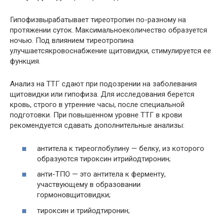
Гипофизвырабатывает тиреотропин по-разному на
протяжении суток. Максимальноеколичество образуется
ночью. Под влиянием тиреотропина
улучшаетсякровоснабжение щитовидки, стимулируется ее
функция.
Анализ на ТТГ сдают при подозрении на заболевания
щитовидки или гипофиза. Для исследования берется
кровь, строго в утренние часы, после специальной
подготовки. При повышенном уровне ТТГ в крови
рекомендуется сдавать дополнительные анализы:
антитела к тиреоглобулину — белку, из которого
образуются тироксин итрийодтиронин;
анти-ТПО — это антитела к ферменту,
участвующему в образовании
гормоновщитовидки;
тироксин и трийодтиронин;