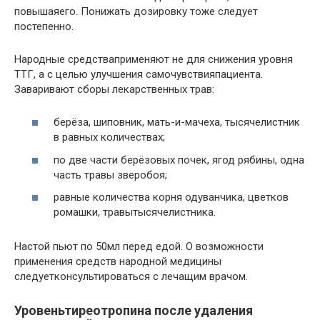
повышаяего. Понижать дозировку тоже следует
постепенно.
Народные средстваприменяют не для снижения уровня
ТТГ, а с целью улучшения самочувствияпациента.
Заваривают сборы лекарственных трав:
берёза, шиповник, мать-и-мачеха, тысячелистник
в равных количествах;
по две части берёзовых почек, ягод рябины, одна
часть травы зверобоя;
равные количества корня одуванчика, цветков
ромашки, травытысячелистника.
Настой пьют по 50мл перед едой. О возможности
применения средств народной медицины
следуетконсультироваться с лечащим врачом.
Уровеньтиреотропина после удаления