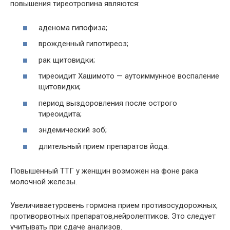
повышения тиреотропина являются:
аденома гипофиза;
врожденный гипотиреоз;
рак щитовидки;
тиреоидит Хашимото — аутоиммунное воспаление
щитовидки;
период выздоровления после острого
тиреоидита;
эндемический зоб;
длительный прием препаратов йода.
Повышенный ТТГ у женщин возможен на фоне рака
молочной железы.
Увеличиваетуровень гормона прием противосудорожных,
противорвотных препаратов,нейролептиков. Это следует
учитывать при сдаче анализов.