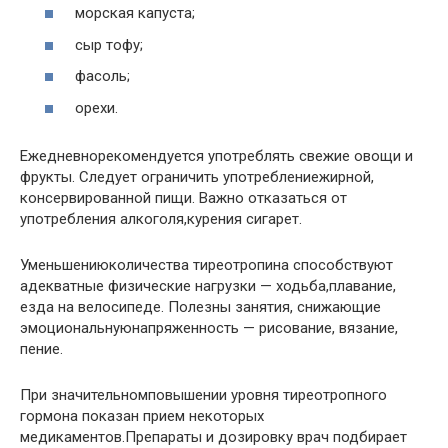
морская капуста;
сыр тофу;
фасоль;
орехи.
Ежедневнорекомендуется употреблять свежие овощи и
фрукты. Следует ограничить употреблениежирной,
консервированной пищи. Важно отказаться от
употребления алкоголя,курения сигарет.
Уменьшениюколичества тиреотропина способствуют
адекватные физические нагрузки — ходьба,плавание,
езда на велосипеде. Полезны занятия, снижающие
эмоциональнуюнапряженность — рисование, вязание,
пение.
При значительномповышении уровня тиреотропного
гормона показан прием некоторых
медикаментов.Препараты и дозировку врач подбирает