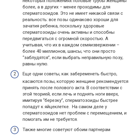
некоторых положениях половые трубы женщины
более, а в других – менее проходимы для
сперматозоидов. Это не имеет никакой связи с
реальность: все позы одинаково хороши для
зачатия ребенка, поскольку здоровые
сперматозоиды очень активны и способны
передвигаться с огромной скоростью. А
учитывая, что их в каждом семяизвержении –
более 40 миллионов, шансы, что они просто
“заблудятся”, если выбрать неправильную позу,
равны нулю.
Еще одни советы, как забеременеть быстро,
касаются позы, которую женщине рекомендуется
принять после полового акта. В соответствии с
этой теорией, если лечь и поднять ноги вверх,
имитируя “березку”, сперматозоиды быстрее
попадут к яйцеклетке. На самом деле у
сперматозоидов нет проблем с перемещением, и
помогать им не требуется.
Также многие советуют обоим партнерам