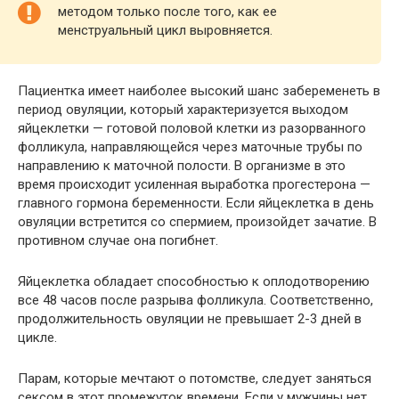
методом только после того, как ее
менструальный цикл выровняется.
Пациентка имеет наиболее высокий шанс забеременеть в
период овуляции, который характеризуется выходом
яйцеклетки — готовой половой клетки из разорванного
фолликула, направляющейся через маточные трубы по
направлению к маточной полости. В организме в это
время происходит усиленная выработка прогестерона —
главного гормона беременности. Если яйцеклетка в день
овуляции встретится со спермием, произойдет зачатие. В
противном случае она погибнет.
Яйцеклетка обладает способностью к оплодотворению
все 48 часов после разрыва фолликула. Соответственно,
продолжительность овуляции не превышает 2-3 дней в
цикле.
Парам, которые мечтают о потомстве, следует заняться
сексом в этот промежуток времени. Если у мужчины нет