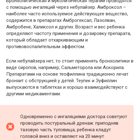
Бронхолитическая и муколитическая терапии проводятся
с помощью ингаляций через небулайзер. Амброксол –
наиболее часто используемое действующее вещество,
содержится в препаратах Амброгексал, Лазолван,
Амбробене, Халиксол и других. Возраст и вес ребенка
определяют частоту применения и дозировку препарата,
который обладает отхаркивающим и
противовоспалительным эффектом.
Если небулайзера нет, то стоит применять бронхолитики в
виде сиропов, например, Сальметорола или Аскорила.
Препаратами на основе теофиллина традиционно лечат
бронхит с обструкцией у детей. Теупек и Эуфиллин
выпускаются в таблетках и хорошо взаимодействуют с
другими медикаментами.
Одновременно с ингаляциями доктора советуют
проводить постуральный дренаж: приподняв
тазовую часть туловища, ребенка кладут
головой вниз и оставляют на 20 минут.