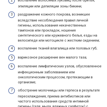
воспаление волосяных луковиц после бритья,
эпиляции или депиляции зоны бикини;
раздражение кожного покрова, возникшее
вследствие несоблюдения правил личной
гигиены, использования некачественных
тампонов или прокладок, ношения
синтетического или кружевного белья, езды на
велосипеде или мотоцикле с жестким сидением;
воспаление тканей влагалища или половых губ;
варикозное расширение вен малого таза;
воспаление лимфатических узлов, обусловленное
инфекционным заболеванием или
онкологическим процессом, протекающим в
организме;
обострение молочницы или герпеса в результате
переохлаждения, приема антибиотиков или
частого использования средств интимной
гигиены (геля, мыла, влажных салфеток) с