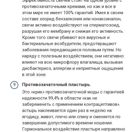
Эффективность свечей стоит на одном уровне с
противозачаточными кремами, но как и все в
этом мире не имеет 100% гарантий. Имея в своем
составе хлорид бензалкония или нонаксиналон,
свечи активно воздействуют на сперматозоид,
разрушая его мембрану и снижая его активность.
Кроме того свечи убивают все вирусные и
бактериальные возбудители, предотвращают
заболевания передающиеся половым путем. Но
наряду с полезным воздействием, они негативно
влияют на всю микрофлору влагалища, вызывая
дисбактериоз, аллергии и неприятные ощущения
в этой зоне.
Противозачаточный пластырь.
Это «крик» противозачаточной моды с гарантией
надежности 99,4% в области «как не
забеременеть с применением контрацептивов».
астырь наклеивается один раз в неделю на
ягодицу, живот, плечо или спину и сменяется по
завершении допустимого времени ношения.
Гормональное воздействие пластыря направлено