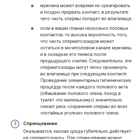
мужчина может вовремя не среагировать
и поздно прервать контакт, в результате
чего часть спермы попадет во влагалище;
если в ваших планах несколько половых
контактов, то высока вероятность того,
что часть сперматозоидов может
остаться в мочеполовом канале мужчины
и в складках его пениса после
предыдущего соития. Следовательно, эти
сперматозоиды могут легко проникнуть
во влагалище при следующем контакте.
Проведение элементарных гигиенических
процедур после каждого полового акта
(обмывание полового члена, поход в
туалет «по маленькому») значительно
снизит риск сохранения спермы во всех
«потайных уголках» полового члена.
Спринцевание.
Оказывается, кислая среда губительно действует
на сперматозоиды. Для спринцевания можно