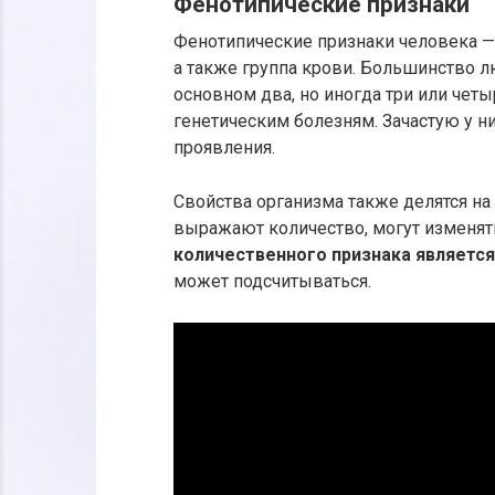
Фенотипические признаки
Фенотипические признаки человека — эт
а также группа крови. Большинство 
основном два, но иногда три или чет
генетическим болезням. Зачастую у н
проявления.
Свойства организма также делятся н
выражают количество, могут изменят
количественного признака является
может подсчитываться.