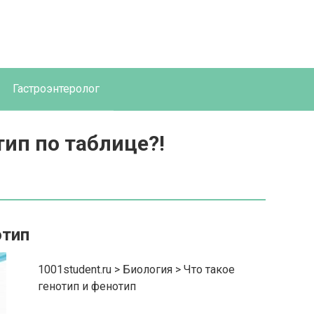
Гастроэнтеролог
ип по таблице?!
отип
1001student.ru > Биология > Что такое
генотип и фенотип