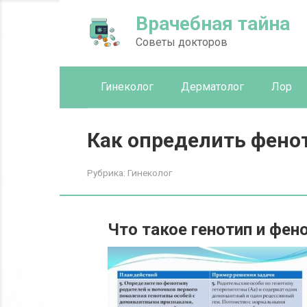
Перейти
Врачебная тайна
к
контенту
Советы докторов
Гинеколог
Дерматолог
Лор
Как определить фенот
Рубрика:
Гинеколог
Что такое генотип и фен