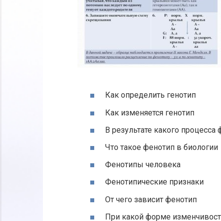
Как определить генотип
Как изменяется генотип
В результате какого процесса
Что такое фенотип в биологии
Фенотипы человека
Фенотипические признаки
От чего зависит фенотип
При какой форме изменчивост