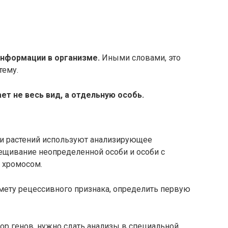
информации в организме.
Иными словами, это
тему.
ет не весь вид, а отдельную особь.
и растений используют анализирующее
ещивание неопределенной особи и особи с
 хромосом.
гамету рецессивного признака, определить первую
бор генов, нужно сдать анализы в специальной