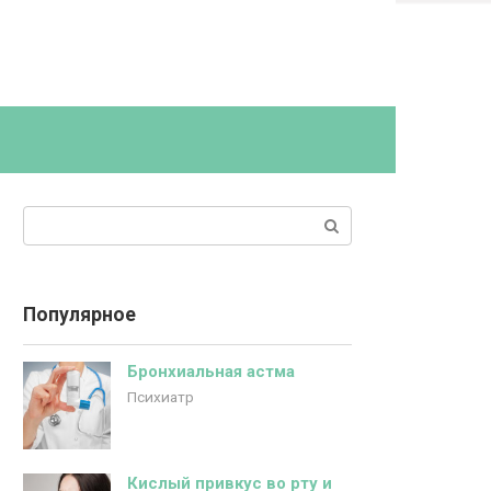
Поиск:
Популярное
Бронхиальная астма
Психиатр
Кислый привкус во рту и