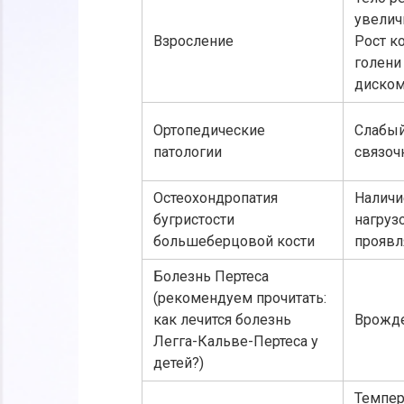
увелич
Взросление
Рост ко
голени
диском
Ортопедические
Слабы
патологии
связоч
Остеохондропатия
Наличи
бугристости
нагруз
большеберцовой кости
проявля
Болезнь Пертеса
(рекомендуем прочитать:
как лечится болезнь
Врожде
Легга-Кальве-Пертеса у
детей?)
Темпер