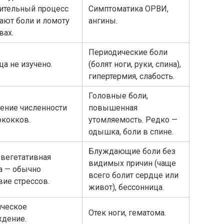
ительный процесс
Симптоматика ОРВИ,
ют боли и ломоту
ангины.
вах.
Периодические боли
ца не изучено.
(болят ноги, руки, спина),
гипертермия, слабость.
Головные боли,
ение численности
повышенная
ококков.
утомляемость. Редко —
одышка, боли в спине.
Блуждающие боли без
 вегетативная
видимых причин (чаще
а — обычно
всего болит сердце или
вие стрессов.
живот), бессонница.
ческое
Отек ноги, гематома.
дение.