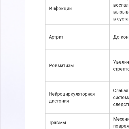
воспал
Инфекции
вызыва
в суста
Артрит
До кон
Увелич
Ревматизм
стрепт
Слабая
Нейроциркуляторная
систем
дистония
следст
Механи
Травмы
повреж