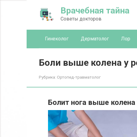
Перейти
Врачебная тайна
к
контенту
Советы докторов
Гинеколог
Дерматолог
Лор
Боли выше колена у р
Рубрика:
Ортопед-травматолог
Болит нога выше колена 