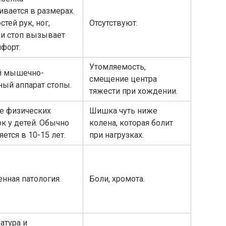
ивается в размерах.
стей рук, ног,
Отсутствуют.
 и стоп вызывает
форт.
Утомляемость,
й мышечно-
смещение центра
ный аппарат стопы.
тяжести при хождении.
е физических
Шишка чуть ниже
ок у детей. Обычно
колена, которая болит
ется в 10-15 лет.
при нагрузках.
нная патология.
Боли, хромота.
атура и