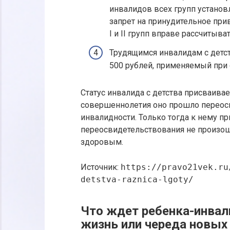
инвалидов всех групп установ
запрет на принудительное при
I и II групп вправе рассчитыв
Трудящимся инвалидам с детс
500 рублей, применяемый при
Статус инвалида с детства присваивае
совершеннолетия оно прошло переосв
инвалидности. Только тогда к нему п
переосвидетельствования не произошл
здоровым.
Источник:
https://pravo21vek.ru
detstva-raznica-lgoty/
Что ждет ребенка-инвал
жизнь или череда новых