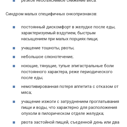
резкое необъяснимое снижение веса.
Синдром малых специфичных онкопризнаков:
постоянный дискомфорт в желудке после еды,
характеризуемый вздутием, быстрым
насыщением при малых порциях пищи;
учащение тошноты, рвоты;
небольшое слюнотечение;
ноющие, тянущие, тупые эпигастральные боли
постоянного характера, реже периодического
после еды;
немотивированная потеря аппетита с отказом от
мяса;
учащение изжоги с затруднением проглатывания
пищи и воды, что характерно для расположения
опухоли в пилорическом отделе желудка;
рвота застойной пищей, съеденной день или два