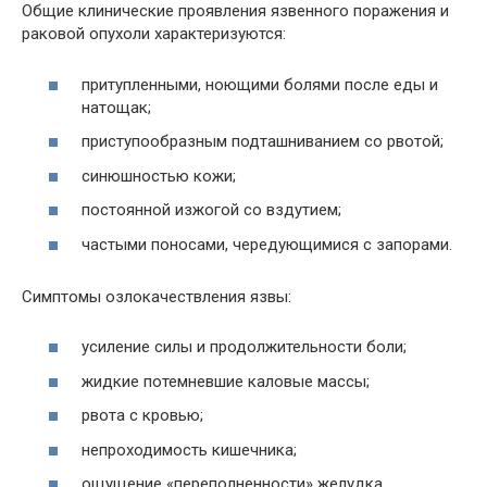
Общие клинические проявления язвенного поражения и
раковой опухоли характеризуются:
притупленными, ноющими болями после еды и
натощак;
приступообразным подташниванием со рвотой;
синюшностью кожи;
постоянной изжогой со вздутием;
частыми поносами, чередующимися с запорами.
Симптомы озлокачествления язвы:
усиление силы и продолжительности боли;
жидкие потемневшие каловые массы;
рвота с кровью;
непроходимость кишечника;
ощущение «переполненности» желудка.