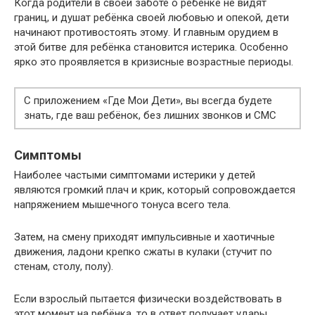
Когда родители в своей заботе о ребёнке не видят
границ, и душат ребёнка своей любовью и опекой, дети
начинают противостоять этому. И главным орудием в
этой битве для ребёнка становится истерика. Особенно
ярко это проявляется в кризисные возрастные периоды.
С приложением «Где Мои Дети», вы всегда будете
знать, где ваш ребёнок, без лишних звонков и СМС
Симптомы
Наиболее частыми симптомами истерики у детей
являются громкий плач и крик, который сопровождается
напряжением мышечного тонуса всего тела.
Затем, на смену приходят импульсивные и хаотичные
движения, ладони крепко сжаты в кулаки (стучит по
стенам, столу, полу).
Если взрослый пытается физически воздействовать в
этот момент на ребёнка, то в ответ получает удары,