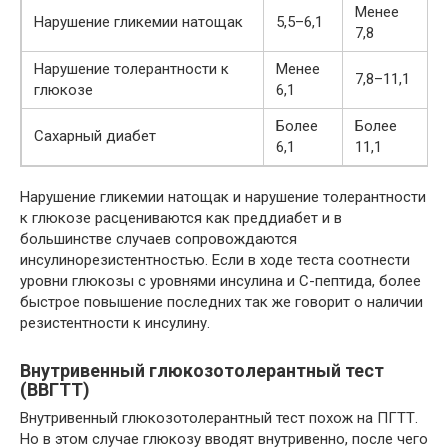
Менее
Нарушение гликемии натощак
5,5–6,1
7,8
Нарушение толерантности к
Менее
7,8–11,1
глюкозе
6,1
Более
Более
Сахарный диабет
6,1
11,1
Нарушение гликемии натощак и нарушение толерантности
к глюкозе расцениваются как преддиабет и в
большинстве случаев сопровождаются
инсулинорезистентностью. Если в ходе теста соотнести
уровни глюкозы с уровнями инсулина и С-пептида, более
быстрое повышение последних так же говорит о наличии
резистентности к инсулину.
Внутривенный глюкозотолерантный тест
(ВВГТТ)
Внутривенный глюкозотолерантный тест похож на ПГТТ.
Но в этом случае глюкозу вводят внутривенно, после чего