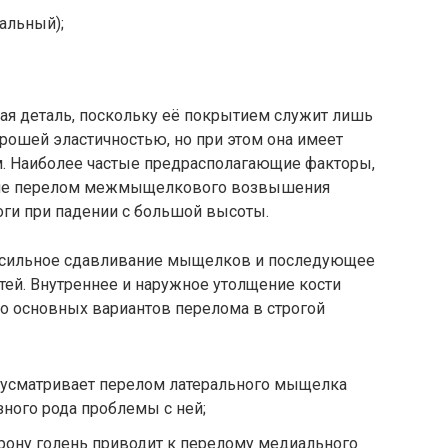
альный);
кая деталь, поскольку её покрытием служит лишь
орошей эластичностью, но при этом она имеет
. Наиболее частые предрасполагающие факторы,
щие перелом межмыщелкового возвышения
оги при падении с большой высоты.
о сильное сдавливание мыщелков и последующее
тей. Внутреннее и наружное утолщение кости
о основных вариантов перелома в строгой
дусматривает перелом латерального мыщелка
ного рода проблемы с ней;
рону голень приводит к перелому медиального