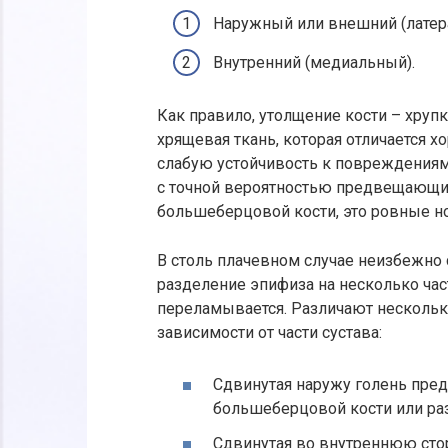
Наружный или внешний (латер
Внутренний (медиальный).
Как правило, утолщение кости – хруп
хрящевая ткань, которая отличается х
слабую устойчивость к повреждениям
с точной вероятностью предвещаю
большеберцовой кости, это ровные н
В столь плачевном случае неизбежн
разделение эпифиза на несколько час
переламывается. Различают нескольк
зависимости от части сустава:
Сдвинутая наружу голень пре
большеберцовой кости или раз
Сдвинутая во внутреннюю сто