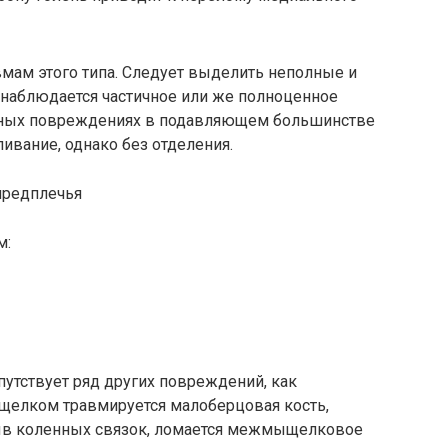
мам этого типа. Следует выделить неполные и
наблюдается частичное или же полноценное
лных повреждениях в подавляющем большинстве
ивание, однако без отделения.
предплечья
м:
тствует ряд других повреждений, как
ыщелком травмируется малоберцовая кость,
ыв коленных связок, ломается межмыщелковое