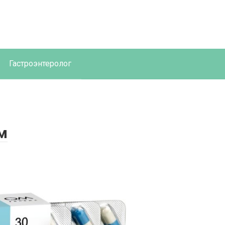
Гастроэнтеролог
м