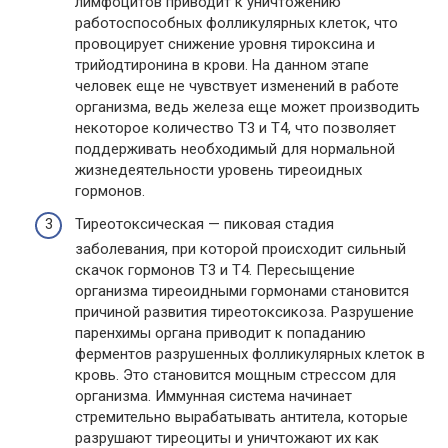
лимфоцитов приводит к уничтожению
работоспособных фолликулярных клеток, что
провоцирует снижение уровня тироксина и
трийодтиронина в крови. На данном этапе
человек еще не чувствует изменений в работе
организма, ведь железа еще может производить
некоторое количество Т3 и Т4, что позволяет
поддерживать необходимый для нормальной
жизнедеятельности уровень тиреоидных
гормонов.
Тиреотоксическая — пиковая стадия
заболевания, при которой происходит сильный
скачок гормонов Т3 и Т4. Пересыщение
организма тиреоидными гормонами становится
причиной развития тиреотоксикоза. Разрушение
паренхимы органа приводит к попаданию
ферментов разрушенных фолликулярных клеток в
кровь. Это становится мощным стрессом для
организма. Иммунная система начинает
стремительно вырабатывать антитела, которые
разрушают тиреоциты и уничтожают их как