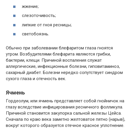
жжение;
слезоточивость;
липкие от гноя ресницы;
светобоязнь.
Обычно при заболевании блефаритом глаза гноятся
утром. Возбудителями блефарита являются грибки,
бактерии, клещи. Причиной воспаления служат
аллергические, инфекционные болезни, гиповитаминоз,
сахарный диабет. Болезни нередко сопутствует синдром
сухого глаза и отечность век.
Ячмень
Гордеолум, или ячмень представляет собой гнойничок на
глазу вследствие инфицирования ресничного фолликула.
Причиной становится закупорка сальной железы Цейса.
Сначала по краю века заметно желтоватое пятно (нарыв),
вокруг которого образуется отечное красное уплотнение.