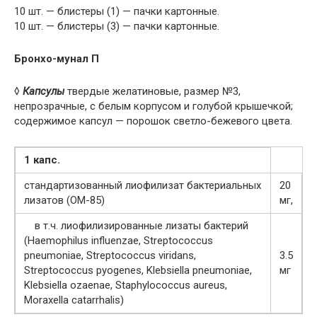
10 шт. — блистеры (1) — пачки картонные.
10 шт. — блистеры (3) — пачки картонные.
Бронхо-мунал П
◊
Капсулы
твердые желатиновые, размер №3,
непрозрачные, с белым корпусом и голубой крышечкой;
содержимое капсул — порошок светло-бежевого цвета.
1 капс.
стандартизованный лиофилизат бактериальных
20
лизатов (ОМ-85)
мг,
в т.ч. лиофилизированные лизаты бактерий
(Haemophilus influenzae, Streptococcus
pneumoniae, Streptococcus viridans,
3.5
Streptococcus pyogenes, Klebsiella pneumoniae,
мг
Klebsiella ozaenae, Staphylococcus aureus,
Moraxella catarrhalis)