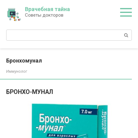
Перейти
Врачебная тайна
к
Советы докторов
контенту
Поиск:
Бронхомунал
Иммунолог
БРОНХО-МУНАЛ