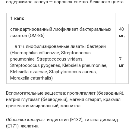
содержимое капсул — порошок светло-бежевого цвета.
1 капс.
стандартизованный лиофилизат бактериальных
40
лизатов (ОМ-85)
мг,
в т.ч. лиофилизированные лизаты бактерий
(Haemophilus influenzae, Streptococcus
pneumoniae, Streptococcus viridans,
7
Streptococcus pyogenes, Klebsiella pneumoniae,
мг
Klebsiella ozaenae, Staphylococcus aureus,
Moraxella catarrhalis)
Вспомогательные вещества: пропилгаллат (безводный),
натрия глутамат (безводный), магния стеарат, крахмал
прежелатинизированный, маннитол.
Оболочка капсулы:
индиготин (Е132), титана диоксид
(Е171), желатин.