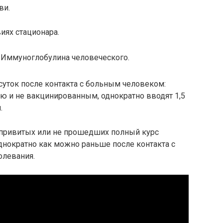
ви.
иях стационара.
Иммуноглобулина человеческого.
суток после контакта с больным человеком:
ю и не вакцинированным, однократно вводят 1,5
.
епривитых или не прошедших полный курс
днократно как можно раньше после контакта с
олевания.