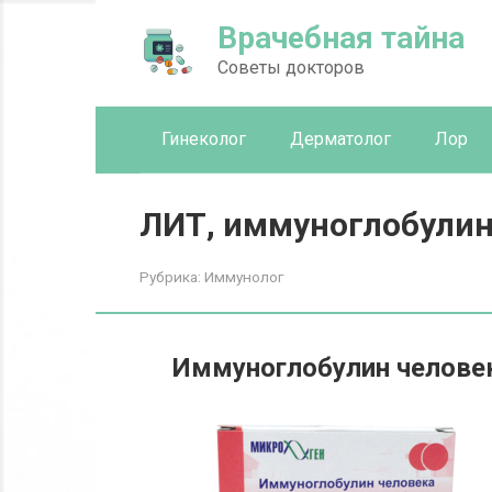
Перейти
Врачебная тайна
к
контенту
Советы докторов
Гинеколог
Дерматолог
Лор
ЛИТ, иммуноглобули
Рубрика:
Иммунолог
Иммуноглобулин челове