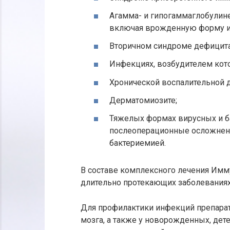
Агамма- и гипогаммаглобулин
включая врожденную форму и
Вторичном синдроме дефицита
Инфекциях, возбудителем кото
Хронической воспалительной 
Дерматомиозите;
Тяжелых формах вирусных и б
послеоперационные осложнен
бактериемией.
В составе комплексного лечения Имм
длительно протекающих заболеваниях
Для профилактики инфекций препарат
мозга, а также у новорожденных, дете