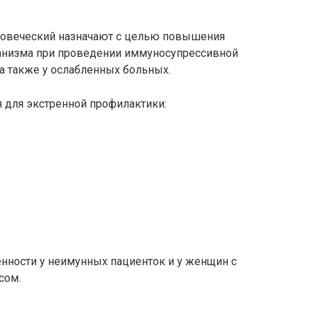
овеческий назначают с целью повышения
ганизма при проведении иммуносупрессивной
 а также у ослабленных больных.
я для экстренной профилактики:
енности у неимунных пациенток и у женщин с
сом.