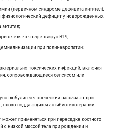
емии (первичном синдроме дефицита антител),
 физиологический дефицит у новорожденных;
 антител;
рых является парвовирус В19;
демиелинизации при полиневропатии;
актериально-токсических инфекций, включая
ия, сопровождающиеся сепсисом или
уноглобулин человеческий назначают при
, плохо поддающихся антибиотикотерапии.
 может применяться при пересадке костного
й с низкой массой тела при рождении и