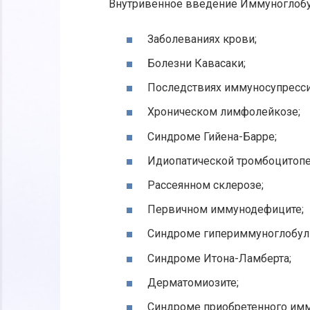
Внутривенное введение Иммуноглобул
Заболеваниях крови;
Болезни Кавасаки;
Последствиях иммуносупресси
Хроническом лимфолейкозе;
Синдроме Гийена-Барре;
Идиопатической тромбоцитопе
Рассеянном склерозе;
Первичном иммунодефиците;
Синдроме гипериммуноглобул
Синдроме Итона-Ламберта;
Дерматомиозите;
Синдроме приобретенного имм