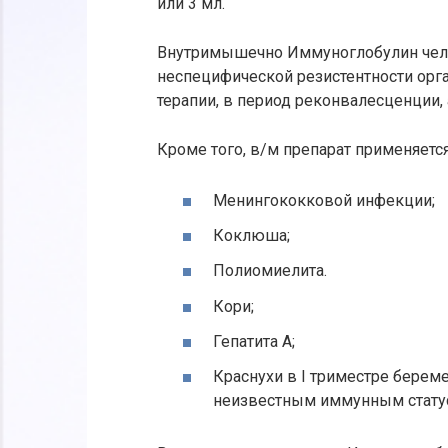
или 3 мл.
Внутримышечно Иммуноглобулин чел
неспецифической резистентности ор
терапии, в период реконвалесценции,
Кроме того, в/м препарат применяетс
Менингококковой инфекции;
Коклюша;
Полиомиелита.
Кори;
Гепатита A;
Краснухи в I триместре берем
неизвестным иммунным стату