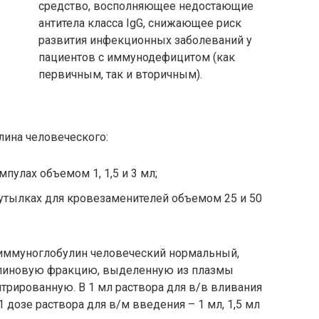
средство, восполняющее недостающие
антитела класса IgG, снижающее риск
развития инфекционных заболеваний у
пациентов с иммунодефицитом (как
первичным, так и вторичным).
ина человеческого:
мпулах объемом 1, 1,5 и 3 мл;
бутылках для кровезаменителей объемом 25 и 50
иммуноглобулин человеческий нормальный,
линовую фракцию, выделенную из плазмы
трированную. В 1 мл раствора для в/в вливания
1 дозе раствора для в/м введения – 1 мл, 1,5 мл