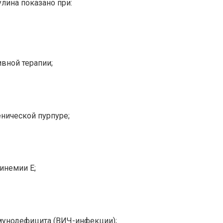
ина показано при:
вной терапии;
нической пурпуре;
инемии Е;
унодефицита (ВИЧ-инфекции);