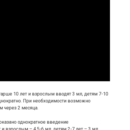
тарше 10 лет и взрослым вводят 3 мл, детям 7-10
л однократно. При необходимости возможно
м через 2 месяца.
показано однократное введение
и взрослым – 4,5-6 мл, детям 2-7 лет – 3 мл,