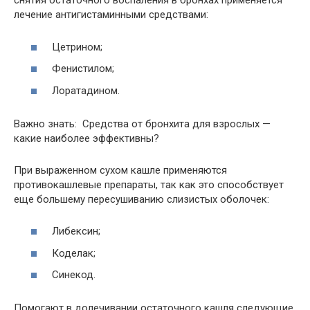
снятия остаточного воспаления в бронхах применяется
лечение антигистаминными средствами:
Цетрином;
Фенистилом;
Лоратадином.
Важно знать: Средства от бронхита для взрослых —
какие наиболее эффективны?
При выраженном сухом кашле применяются
противокашлевые препараты, так как это способствует
еще большему пересушиванию слизистых оболочек:
Либексин;
Коделак;
Синекод.
Помогают в долечивании остаточного кашля следующие