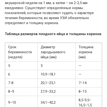
акушерской недели на 1 мм, а затем – на 2-2,5 мм
ежедневно. Существуют определённые нормы
показателей, которые позволяют судить о характере
течения беременности, во время УЗИ обязательно
определяют и толщину хориона.
Таблица размеров плодного яйца и толщины хориона
Срок
Диаметр
Толщина
беременности
зародышевого
хориона
(неделя)
яйца (мм)
(мм)
5
5
—
6
10,9–18,1
—
7-8
20,1–25,1
7–14
8–9
27,9–33,2
8–15
8,5-9,5–
9–10
34,1–42,2
16,5–1,5