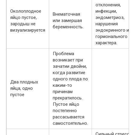
отклонения,
Околоплодное
инфекции,
Внематочная
яйцо пустое,
эндометриоз,
или замершая
зародыш не
нарушения
беременность.
визуализируется
эндокринного и
гормонального
характера.
Проблема
возникает при
зачатии двойни,
когда развитие
одного плода по
Два плодных
каким-то
яйца, одно
причинам
пустое
прекратилось.
Пустое яйцо
постепенно
рассасывается
самостоятельно.
Сильный стресс,