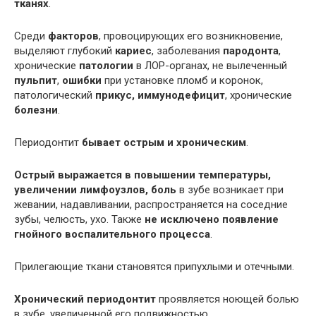
тканях
.
Среди
факторов
, провоцирующих его возникновение,
выделяют глубокий
кариес
, заболевания
пародонта
,
хронические
патологии
в ЛОР-органах, не вылеченный
пульпит
,
ошибки
при установке пломб и коронок,
патологический
прикус, иммунодефицит
, хронические
болезни
.
Периодонтит
бывает острым и хроническим
.
Острый выражается в повышении температуры,
увеличении лимфоузлов, боль
в зубе возникает при
жевании, надавливании, распространяется на соседние
зубы, челюсть, ухо. Также
не исключено появление
гнойного воспалительного процесса
.
Прилегающие ткани становятся припухлыми и отечными.
Хронический периодонтит
проявляется ноющей болью
в зубе, увеличенной его подвижностью.