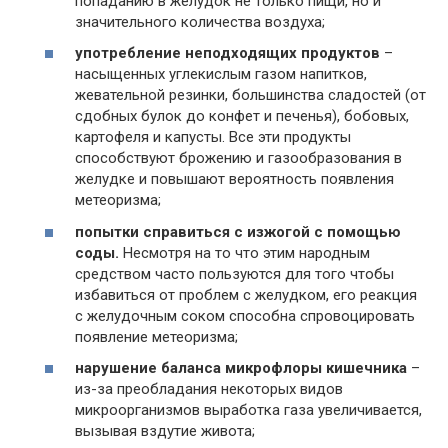
попаданию в желудок не только пищи, но и
значительного количества воздуха;
употребление неподходящих продуктов
–
насыщенных углекислым газом напитков,
жевательной резинки, большинства сладостей (от
сдобных булок до конфет и печенья), бобовых,
картофеля и капусты. Все эти продукты
способствуют брожению и газообразования в
желудке и повышают вероятность появления
метеоризма;
попытки справиться с изжогой с помощью
соды.
Несмотря на то что этим народным
средством часто пользуются для того чтобы
избавиться от проблем с желудком, его реакция
с желудочным соком способна спровоцировать
появление метеоризма;
нарушение баланса микрофлоры кишечника
–
из-за преобладания некоторых видов
микроорганизмов выработка газа увеличивается,
вызывая вздутие живота;