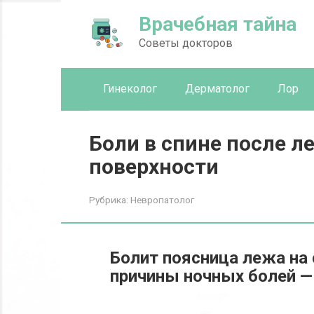
Перейти
Врачебная тайна
к
контенту
Советы докторов
Гинеколог
Дерматолог
Лор
Боли в спине после л
поверхности
Рубрика:
Невропатолог
Болит поясница лежа на 
причины ночных болей —