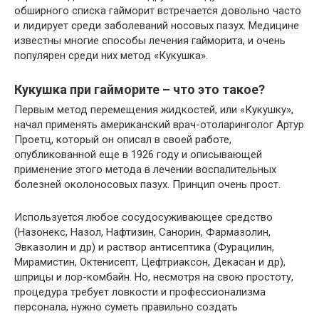
обширного списка гайморит встречается довольно часто
и лидирует среди заболеваний носовых пазух. Медицине
известны многие способы лечения гайморита, и очень
популярен среди них метод «Кукушка».
Кукушка при гайморите – что это такое?
Первым метод перемещения жидкостей, или «Кукушку»,
начал применять американский врач-отоларинголог Артур
Проетц, который он описал в своей работе,
опубликованной еще в 1926 году и описывающей
применение этого метода в лечении воспалительных
болезней околоносовых пазух. Принцип очень прост.
Используется любое сосудосуживающее средство
(Назонекс, Назол, Нафтизин, Санорин, Фармазолин,
Эвказолин и др) и раствор антисептика (Фурацилин,
Мирамистин, Октенисепт, Цефтриаксон, Декасан и др),
шприцы и лор-комбайн. Но, несмотря на свою простоту,
процедура требует ловкости и профессионализма
персонала, нужно суметь правильно создать