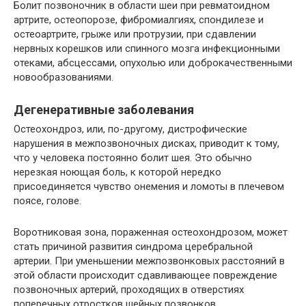
Болит позвоночник в области шеи при ревматоидном
артрите, остеопорозе, фибромиалгиях, спондилезе и
остеоартрите, грыже или протрузии, при сдавлении
нервных корешков или спинного мозга инфекционными
отеками, абсцессами, опухолью или доброкачественными
новообразованиями.
Дегенеративные заболевания
Остеохондроз, или, по-другому, дистрофические
нарушения в межпозвоночных дисках, приводит к тому,
что у человека постоянно болит шея. Это обычно
нерезкая ноющая боль, к которой нередко
присоединяется чувство онемения и ломоты в плечевом
поясе, голове.
Воротниковая зона, пораженная остеохондрозом, может
стать причиной развития синдрома церебральной
артерии. При уменьшении межпозвонковых расстояний в
этой области происходит сдавливающее повреждение
позвоночных артерий, проходящих в отверстиях
поперечных отростков шейных позвонков.