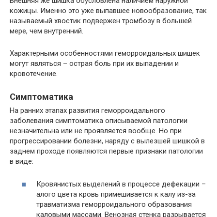
Внешняя же шишка обусловлена наличием наружной
кожицы. Именно это уже выпавшее новообразование, так
называемый хвостик подвержен тромбозу в большей
мере, чем внутренний.
Характерными особенностями геморроидальных шишек
могут являться – острая боль при их выпадении и
кровотечение.
Симптоматика
На ранних этапах развития геморроидального
заболевания симптоматика описываемой патологии
незначительна или не проявляется вообще. Но при
прогрессировании болезни, наряду с вылезшей шишкой в
заднем проходе появляются первые признаки патологии
в виде:
Кровянистых выделений в процессе дефекации –
алого цвета кровь примешивается к калу из-за
травматизма геморроидального образования
каловыми массами. Венозная стенка разрывается