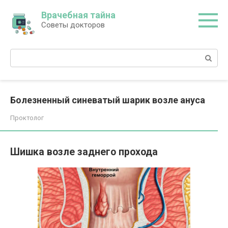
Перейти
Врачебная тайна
к
Советы докторов
контенту
Поиск:
Болезненный синеватый шарик возле ануса
Проктолог
Шишка возле заднего прохода