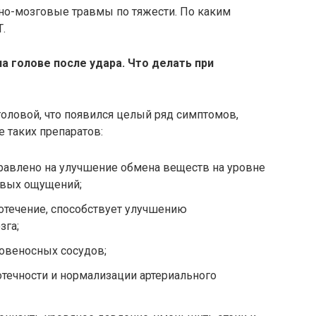
пно-мозговые травмы по тяжести. По каким
.
а голове после удара. Что делать при
головой, что появился целый ряд симптомов,
 таких препаратов:
равлено на улучшение обмена веществ на уровне
евых ощущений;
отечение, способствует улучшению
зга;
ровеносных сосудов;
отечности и нормализации артериального