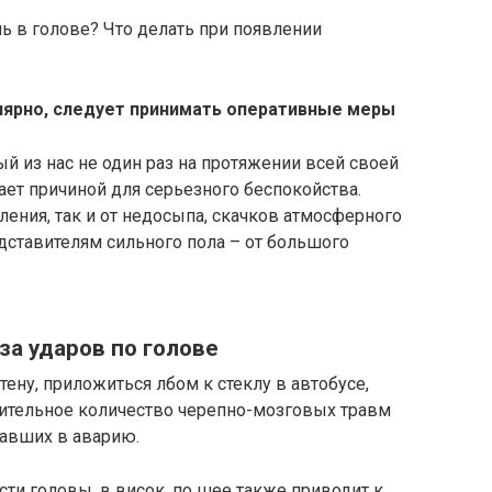
ь в голове? Что делать при появлении
лярно, следует принимать оперативные меры
й из нас не один раз на протяжении всей своей
ает причиной для серьезного беспокойства.
ления, так и от недосыпа, скачков атмосферного
дставителям сильного пола – от большого
за ударов по голове
ену, приложиться лбом к стеклу в автобусе,
чительное количество черепно-мозговых травм
павших в аварию.
асти головы, в висок, по шее также приводит к