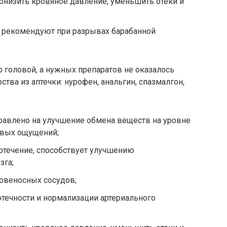
понизить кровяное давление, уменьшить отеки и
 рекомендуют при разрывах барабанной
р головой, а нужных препаратов не оказалось
ства из аптечки: нурофен, анальгин, спазмалгон,
равлено на улучшение обмена веществ на уровне
евых ощущений;
отечение, способствует улучшению
зга;
ровеносных сосудов;
отечности и нормализации артериального