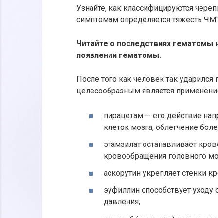
Узнайте, как классифицируются чере
симптомам определяется тяжесть ЧМТ
Читайте о последствиях гематомы н
появлении гематомы.
После того как человек так ударился 
целесообразным является применение
пирацетам — его действие нап
клеток мозга, облегчение бол
этамзилат останавливает кров
кровообращения головного мо
аскорутин укрепляет стенки к
эуфиллин способствует уходу 
давления;