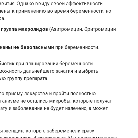
азвития. Однако ввиду своей эффективности
ешены к применению во время беременности, но
а.
и
группа макролидов
(Азитромицин, Эритромицин
знаны не безопасными
при беременности.
биотик при планировании беременности
можность дальнейшего зачатия и выбрать
ю группу препарата.
о приему лекарства и пройти полностью
рганизме не остались микробы, которые получат
ту и заболевание не будет излечено, а может
вы женщин, которые забеременели сразу