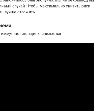
них закончилось благополучно. Мы не рекомендуем
стливый случай. Чтобы максимально снизить риск
ть лучше отложить.
иема
и иммунитет женщины снижается.