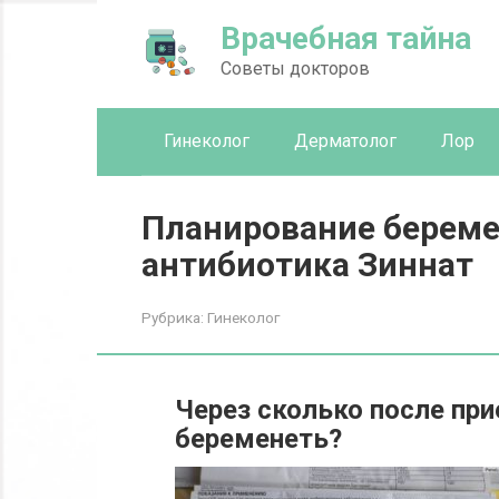
Перейти
Врачебная тайна
к
контенту
Советы докторов
Гинеколог
Дерматолог
Лор
Планирование береме
антибиотика Зиннат
Рубрика:
Гинеколог
Через сколько после пр
беременеть?