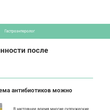
Гастроэнтеролог
нности после
иема антибиотиков можно
В настоящее время многие супружеские