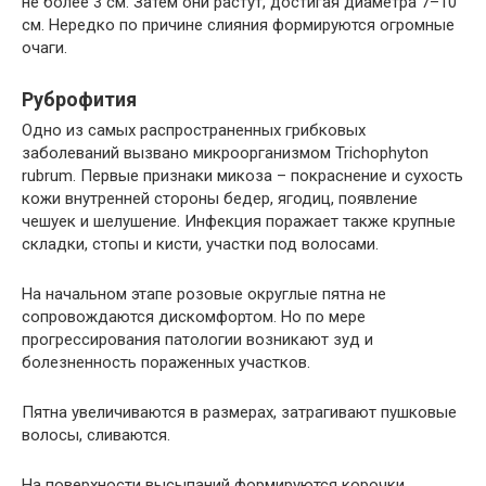
не более 3 см. Затем они растут, достигая диаметра 7–10
см. Нередко по причине слияния формируются огромные
очаги.
Руброфития
Одно из самых распространенных грибковых
заболеваний вызвано микроорганизмом Trichophyton
rubrum. Первые признаки микоза – покраснение и сухость
кожи внутренней стороны бедер, ягодиц, появление
чешуек и шелушение. Инфекция поражает также крупные
складки, стопы и кисти, участки под волосами.
На начальном этапе розовые округлые пятна не
сопровождаются дискомфортом. Но по мере
прогрессирования патологии возникают зуд и
болезненность пораженных участков.
Пятна увеличиваются в размерах, затрагивают пушковые
волосы, сливаются.
На поверхности высыпаний формируются корочки,