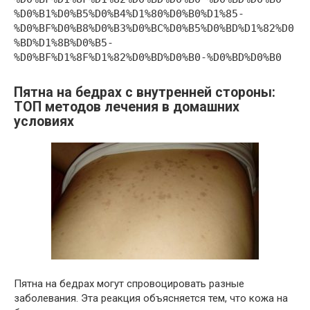
%D0%B1%D0%B5%D0%B4%D1%80%D0%B0%D1%85-
%D0%BF%D0%B8%D0%B3%D0%BC%D0%B5%D0%BD%D1%82%D0
%BD%D1%8B%D0%B5-
%D0%BF%D1%8F%D1%82%D0%BD%D0%B0-%D0%BD%D0%B0
Пятна на бедрах с внутренней стороны:
ТОП методов лечения в домашних
условиях
Пятна на бедрах могут спровоцировать разные
заболевания. Эта реакция объясняется тем, что кожа на