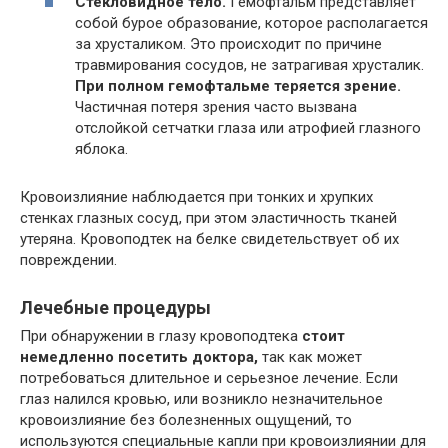
Стекловидное тело.
Гемофтальм представляет
собой бурое образование, которое располагается
за хрусталиком. Это происходит по причине
травмирования сосудов, не затрагивая хрусталик.
При полном гемофтальме теряется зрение.
Частичная потеря зрения часто вызвана
отслойкой сетчатки глаза или атрофией глазного
яблока.
Кровоизлияние наблюдается при тонких и хрупких
стенках глазных сосуд, при этом эластичность тканей
утеряна. Кровоподтек на белке свидетельствует об их
повреждении.
Лечебные процедуры
При обнаружении в глазу кровоподтека
стоит
немедленно посетить доктора,
так как может
потребоваться длительное и серьезное лечение. Если
глаз налился кровью, или возникло незначительное
кровоизлияние без болезненных ощущений, то
используются специальные капли при кровоизлиянии для