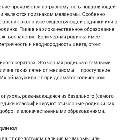
ание проявляется по-разному, но в подавляющей
и являются признаком меланомы. Особенно
ок возник около уже существующей родинки или в
одинка. Также на злокачественное образование
, воспаление. Если черная родинка имеет
етричность и неоднородность цвета, стоит
ного кератоза. Это черная родинка с темными
тличие таких пятен от меланомы — проступание
. Их обнаруживают при дерматоскопическом
опухоль, развивающаяся из базального (самого
Медики классифицируют эти черные родинки как
обро- и злокачественными образованиями.
динки
бывают следствием наличия меланомы или