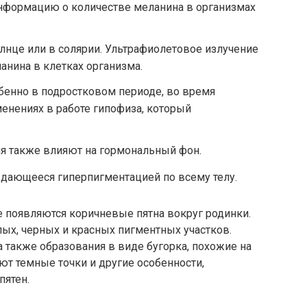
нформацию о количестве меланина в организмах
нце или в солярии. Ультрафиолетовое излучение
нина в клетках организма.
бенно в подростковом периоде, во время
менениях в работе гипофиза, который
я также влияют на гормональный фон.
ждающееся гиперпигментацией по всему телу.
е появляются коричневые пятна вокруг родинки.
ых, черных и красных пигментных участков.
а также образования в виде бугорка, похожие на
т темные точки и другие особенности,
пятен.