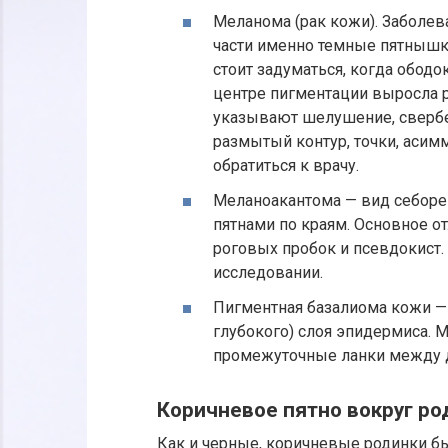
Меланома (рак кожи). Заболев
части именно темные пятнышк
стоит задуматься, когда обод
центре пигментации выросла р
указывают шелушение, свербеж
размытый контур, точки, асимм
обратиться к врачу.
Меланоакантома — вид себорей
пятнами по краям. Основное о
роговых пробок и псевдокист
исследовании.
Пигментная базалиома кожи — 
глубокого) слоя эпидермиса. 
промежуточные ланки между д
Коричневое пятно вокруг ро
Как и черные, коричневые родинки 