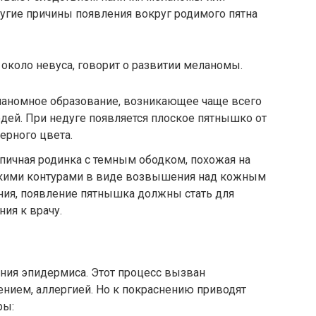
угие причины появления вокруг родимого пятна
около невуса, говорит о развитии меланомы.
аномное образование, возникающее чаще всего
юдей. При недуге появляется плоское пятнышко от
ерного цвета.
пичная родинка с темным ободком, похожая на
ткими контурами в виде возвышения над кожным
ния, появление пятнышка должны стать для
ия к врачу.
ения эпидермиса. Этот процесс вызван
нием, аллергией. Но к покраснению приводят
ры: