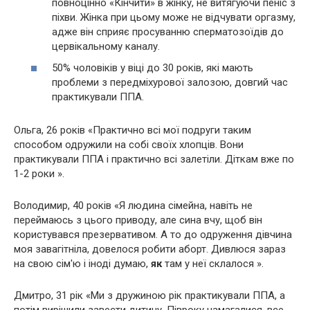
повноцінно «Кінчити» в жінку, не витягуючи пеніс з
піхви. Жінка при цьому може не відчувати оргазму,
адже він сприяє просуванню сперматозоїдів до
цервікальному каналу.
50% чоловіків у віці до 30 років, які мають
проблеми з передміхурової залозою, довгий час
практикували ППА.
Ольга, 26 років «Практично всі мої подруги таким
способом одружили на собі своїх хлопців. Вони
практикували ППА і практично всі залетіли. Діткам вже по
1-2 роки ».
Володимир, 40 років «Я людина сімейна, навіть не
переймаюсь з цього приводу, але сина вчу, щоб він
користувався презервативом. А то до одруження дівчина
моя завагітніла, довелося робити аборт. Дивлюся зараз
на свою сім'ю і іноді думаю,
як
там у неї склалося ».
Дмитро, 31 рік «Ми з дружиною рік практикували ППА, а