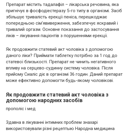
Препарат містить тадалафіл – лікарська речовина, яка
пригнічує в фосфодіестеразу 5-го типу в організмі. Засіб
збільшує тривалість ерекції пеніса, перешкоджає
попередньою сім'явиверження, забезпечує яскравий і
тривалий оргазм. Основне показання до застосування
ліків – лікування пацієнтів з порушеннями ерекції.
Як продовжити статевий акт чоловіка з допомогою
даного ліки? Приймати таблетку потрібно за 1 год до
статевої близькості. Препарат не чинить негативного
впливу на серцево-судинну систему чоловіка. Після
прийому Сиаліс діє в організмі 36 годин. Даний препарат
може ефективно допомогти будь-якому чоловікові.
Як продовжити статевий акт чоловіка з
допомогою народних засобів
прополіс і мед
Здавна в лікуванні інтимних проблем знахарі
використовували різні рецептыю Народна медицина