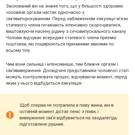
Заснований він на знанні того, що у більшості здорових
чоловіків оргазм настає одночасно з
сім'явипорскуванням. Перед наближенням еякуляції м'язи
статевого члена починають інтенсивно скорочуватися,
виштовхуючи насінну рідину з сечовипускального каналу.
Чоловік відчуває всередині статевого члена приємні
поштовхи, які поширюються приємними хвилями по
всьому тілу.
Чим вони сильніші і інтенсивніше, тим ближче оргазм і
сім'явиверження. Досвідчені представники чоловічої статі
можуть контролювати процес, відчуваючи момент, перед
яким у нього відбудеться еякуляція.
Щоб сперма не потрапила в піхву жінки, він в
останній момент дістає пеніс з піхви, і
виверження сім'я відбувається на заздалегідь
підготовлене рушник.