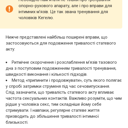
опорно-рухового апарату, але і про вправи для
інтимних м’язів. Це так звана тренування для
чоловіків Кегелю.
Нижче представлені найбільш поширені вправи, що
застосовуються для подовження тривалості статевого
акту:
Ритмічне скорочення і розслаблення м’язів тазового
дна з поступовим подовженням тривалості тренування,
швидкості виконання і кількості підходів.
Метод «припинити і продовжувати», суть якого полягає
у спробі затримки струменя під час сечовипускання.
Слід зазначити, що тривалість статевого акту впливає
частота сексуальних контактів. Важливо розуміти, що чим
рідше у чоловіка секс, тим складніше йому себе
стримувати. І навпаки, регулярне статеве життя
призводить до збільшення тривалості інтимної
близькості.