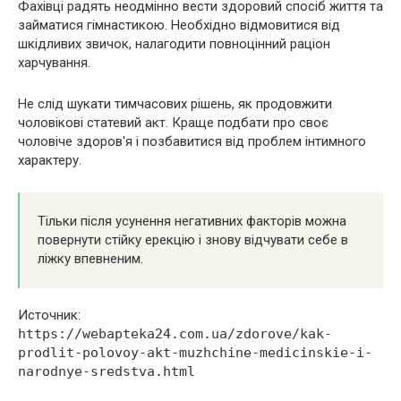
Фахівці радять неодмінно вести здоровий спосіб життя та
займатися гімнастикою. Необхідно відмовитися від
шкідливих звичок, налагодити повноцінний раціон
харчування.
Не слід шукати тимчасових рішень, як продовжити
чоловікові статевий акт. Краще подбати про своє
чоловіче здоров'я і позбавитися від проблем інтимного
характеру.
Тільки після усунення негативних факторів можна
повернути стійку ерекцію і знову відчувати себе в
ліжку впевненим.
Источник:
https://webapteka24.com.ua/zdorove/kak-
prodlit-polovoy-akt-muzhchine-medicinskie-i-
narodnye-sredstva.html