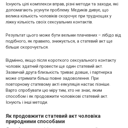
Існують цілі комплекси вправ, різні методи та заходи, які
допомагають усунути проблему. Медиків дивує, що
велика кількість чоловіків скорочує при труднощах у
ліжку кількість своїх сексуальних контактів.
Результат цього може бути вельми плачевних – лібідо від
подібного, як правило, знижується, а статевий акт ще
більше скорочується.
Відмінно, якщо після короткого сексуального контакту
чоловік здатний провести ще один статевий акт.
Зазвичай друга близькість триває довше, і партнерка
може отримати більш повне задоволення. При
повторному статевому акті еякуляція настає пізніше.
Варто спробувати цю міру тим, хто не знає, яким
способом і як продовжити чоловікові статевий акт.
Існують і інші методи.
Як продовжити статевий акт чоловіка
природними способами