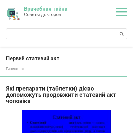
Перейти
Врачебная тайна
к
Советы докторов
контенту
Поиск:
Первий статевий акт
Гинеколог
Які препарати (таблетки) дієво
допоможуть продовжити статевий акт
чоловіка