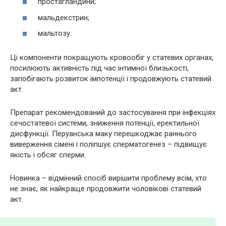
простагландини;
мальдекстрин;
мальтозу.
Ці компоненти покращують кровообіг у статевих органах,
посилюють активність під час інтимної близькості,
запобігають розвиток імпотенції і продовжують статевий
акт.
Препарат рекомендований до застосування при інфекціях
сечостатевої системи, зниження потенції, еректильної
дисфункції. Перуанська маку перешкоджає раннього
виверження сімені і поліпшує сперматогенез – підвищує
якість і обсяг сперми.
Новинка – відмінний спосіб вирішити проблему всім, хто
не знає, як найкраще продовжити чоловікові статевий
акт.