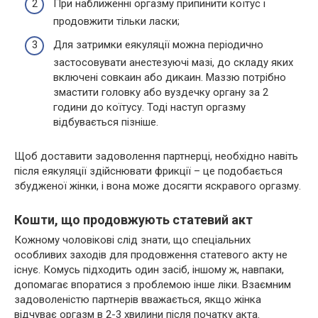
При наближенні оргазму припинити коїтус і
продовжити тільки ласки;
Для затримки еякуляції можна періодично
застосовувати анестезуючі мазі, до складу яких
включені совкаин або дикаин. Маззю потрібно
змастити головку або вуздечку органу за 2
години до коїтусу. Тоді наступ оргазму
відбувається пізніше.
Щоб доставити задоволення партнерці, необхідно навіть
після еякуляції здійснювати фрикції – це подобається
збудженої жінки, і вона може досягти яскравого оргазму.
Кошти, що продовжують статевий акт
Кожному чоловікові слід знати, що спеціальних
особливих заходів для продовження статевого акту не
існує. Комусь підходить один засіб, іншому ж, навпаки,
допомагає впоратися з проблемою інше ліки. Взаємним
задоволеністю партнерів вважається, якщо жінка
відчуває оргазм в 2-3 хвилини після початку акта.