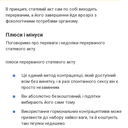
В принципі, статевий акт сам по собі виходить
перерваним, а його завершення йде врозріз з
фізіологічними потребами організму.
Плюси і мінуси
Поговоримо про переваги і недоліки перерваного
статевого акту.
плюси перерваного статевого акту:
Це єдиний метод контрацепції, який доступний
всім без винятку, і в разі спонтанного сексу він є
просто незамінним.
Він абсолютно безкоштовний, і підлітки
вибирають його саме тому.
Використання гормональних контрацептивів може
призвести до набору зайвої ваги, та й коштують
такі пігулки недешево.