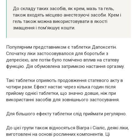
До складу таких засобів, як крем, мазь та гель,
також входять місцево анестезуючі засоби. Крем і
гель також можна використовувати в якості
змащення і пом’якшує кошти.
Популярним представником є таблетки Дапоксетін.
Спочатку ліки застосовувалося для боротьби з
депресією, але потім було помічено вплив на статеву
функцію. Дія обумовлена затримкою настання оргазму.
Такі таблетки сприяють продовження статевого акту в
чотири рази. Ефект настає через кілька годин після
прийому однієї таблетки, що значно довше, ніж при
використанні засобів для зовнішнього застосування.
Для більшого ефекту таблетки слід приймати регулярно.
До цієї групи також відносяться Віагра і Сіаліс, деякі ліки,
виготовлені на основі рослинних компонентів. Ці