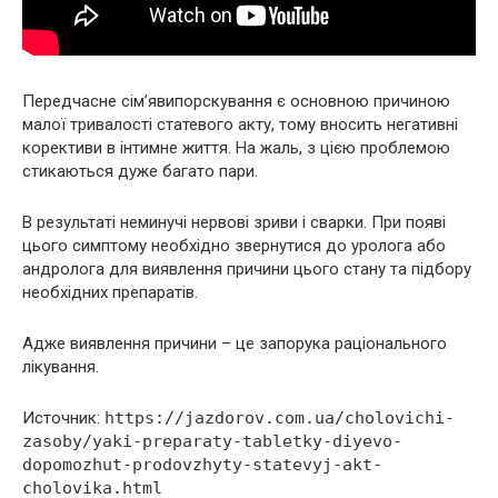
Передчасне сім’явипорскування є основною причиною
малої тривалості статевого акту, тому вносить негативні
корективи в інтимне життя. На жаль, з цією проблемою
стикаються дуже багато пари.
В результаті неминучі нервові зриви і сварки. При появі
цього симптому необхідно звернутися до уролога або
андролога для виявлення причини цього стану та підбору
необхідних препаратів.
Адже виявлення причини – це запорука раціонального
лікування.
Источник:
https://jazdorov.com.ua/cholovichi-
zasoby/yaki-preparaty-tabletky-diyevo-
dopomozhut-prodovzhyty-statevyj-akt-
cholovika.html