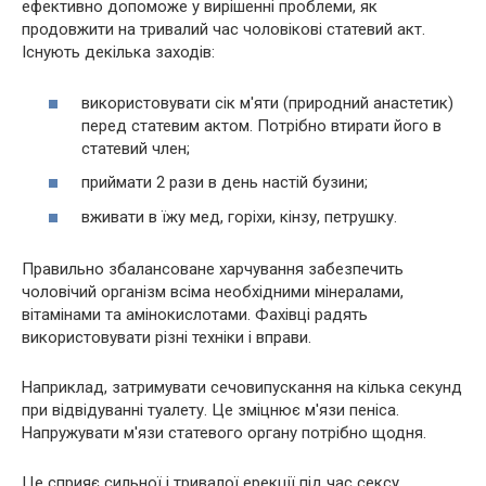
ефективно допоможе у вирішенні проблеми, як
продовжити на тривалий час чоловікові статевий акт.
Існують декілька заходів:
використовувати сік м'яти (природний анастетик)
перед статевим актом. Потрібно втирати його в
статевий член;
приймати 2 рази в день настій бузини;
вживати в їжу мед, горіхи, кінзу, петрушку.
Правильно збалансоване харчування забезпечить
чоловічий організм всіма необхідними мінералами,
вітамінами та амінокислотами. Фахівці радять
використовувати різні техніки і вправи.
Наприклад, затримувати сечовипускання на кілька секунд
при відвідуванні туалету. Це зміцнює м'язи пеніса.
Напружувати м'язи статевого органу потрібно щодня.
Це сприяє сильної і тривалої ерекції під час сексу.