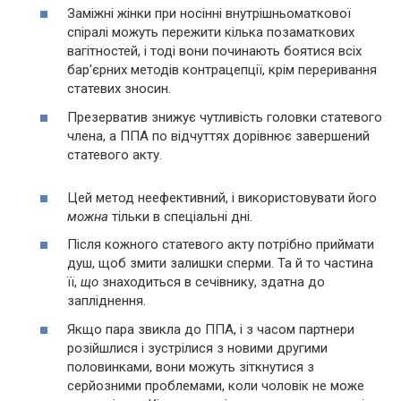
Заміжні жінки при носінні внутрішньоматкової
спіралі можуть пережити кілька позаматкових
вагітностей, і тоді вони починають боятися всіх
бар'єрних методів контрацепції, крім переривання
статевих зносин.
Презерватив знижує чутливість головки статевого
члена, а ППА по відчуттях дорівнює завершений
статевого акту.
Цей метод неефективний, і використовувати його
можна
тільки в спеціальні дні.
Після кожного статевого акту потрібно приймати
душ, щоб змити залишки сперми. Та й то частина
її,
що
знаходиться в сечівнику, здатна до
запліднення.
Якщо пара звикла до ППА, і з часом партнери
розійшлися і зустрілися з новими другими
половинками, вони можуть зіткнутися з
серйозними проблемами, коли чоловік не може