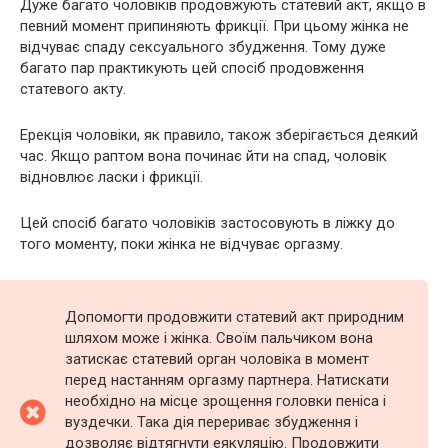
Дуже багато чоловіків продовжують статевий акт, якщо в
певний момент припиняють фрикції. При цьому жінка не
відчуває спаду сексуального збудження. Тому дуже
багато пар практикують цей спосіб продовження
статевого акту.
Ерекція чоловіки, як правило, також зберігається деякий
час. Якщо раптом вона починає йти на спад, чоловік
відновлює ласки і фрикції.
Цей спосіб багато чоловіків застосовують в ліжку до
того моменту, поки жінка не відчуває оргазму.
Допомогти продовжити статевий акт природним
шляхом може і жінка. Своїм пальчиком вона
затискає статевий орган чоловіка в момент
перед настанням оргазму партнера. Натискати
необхідно на місце зрощення головки пеніса і
вуздечки. Така дія перериває збудження і
дозволяє відтягнути еякуляцію. Продовжити