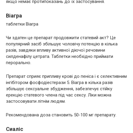
якщо немає протипоказань до їх застосування.
Віагра
таблетки Віагра
Чи здатен це препарат продовжити статевий акт? Це
популярний засіб збільшує чоловічу потенцію в кілька
разів, завдяки впливу активної діючої речовини
силденафілу цетрата. Таблетки необхідно приймати
перорально.
Препарат сприяє припливу крові до пеніса і є селективним
інгібітором фосфодіестерази 5. Віагра в кілька разів
збільшує сексуальне збудження, забезпечує стійку
ерекцію статевого члена під час сексу. Ліки можна
застосовувати літнім людям.
Рекомендована доза становить 50-100 мг препарату.
Сиаліс