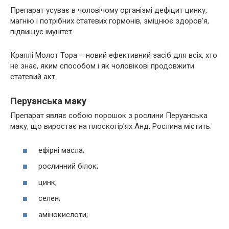
Препарат усуває в чоловічому організмі дефіцит цинку,
магнію і потрібних статевих гормонів, зміцнює здоров'я,
підвищує імунітет.
Краплі Молот Тора – новий ефективний засіб для всіх, хто
не знає, яким способом і як чоловікові продовжити
статевий акт.
Перуанська маку
Препарат являє собою порошок з рослини Перуанська
маку, що виростає на плоскогір'ях Анд. Рослина містить:
ефірні масла;
рослинний білок;
цинк;
селен;
амінокислоти;