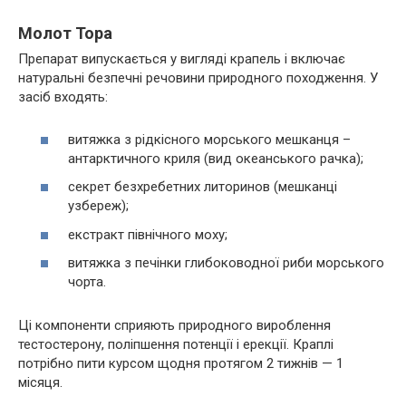
Молот Тора
Препарат випускається у вигляді крапель і включає
натуральні безпечні речовини природного походження. У
засіб входять:
витяжка з рідкісного морського мешканця –
антарктичного криля (вид океанського рачка);
секрет безхребетних литоринов (мешканці
узбереж);
екстракт північного моху;
витяжка з печінки глибоководної риби морського
чорта.
Ці компоненти сприяють природного вироблення
тестостерону, поліпшення потенції і ерекції. Краплі
потрібно пити курсом щодня протягом 2 тижнів — 1
місяця.