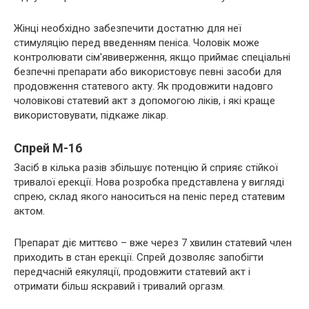
Жінці необхідно забезпечити достатню для неї
стимуляцію перед введенням пеніса. Чоловік може
контролювати сім'явиверження, якщо приймає спеціальні
безпечні препарати або використовує певні засоби для
продовження статевого акту. Як продовжити надовго
чоловікові статевий акт з допомогою ліків, і які краще
використовувати, підкаже лікар.
Спрей М-16
Засіб в кілька разів збільшує потенцію й сприяє стійкої
тривалої ерекції. Нова розробка представлена у вигляді
спрею, склад якого наноситься на пеніс перед статевим
актом.
Препарат діє миттєво – вже через 7 хвилин статевий член
приходить в стан ерекції. Спрей дозволяє запобігти
передчасній еякуляції, продовжити статевий акт і
отримати більш яскравий і тривалий оргазм.