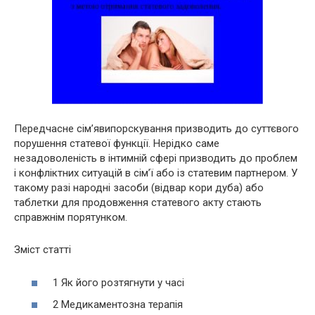
Передчасне сім’явипорскування призводить до суттєвого
порушення статевої функції. Нерідко саме
незадоволеність в інтимній сфері призводить до проблем
і конфліктних ситуацій в сім’ї або із статевим партнером. У
такому разі народні засоби (відвар кори дуба) або
таблетки для продовження статевого акту стають
справжнім порятунком.
Зміст статті
1 Як його розтягнути у часі
2 Медикаментозна терапія