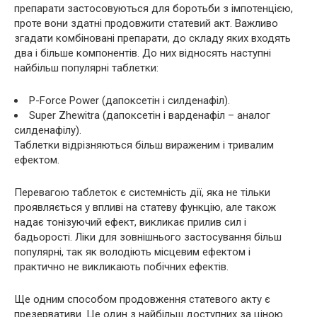
препарати застосовуються для боротьби з імпотенцією,
проте вони здатні продовжити статевий акт. Важливо
згадати комбіновані препарати, до складу яких входять
два і більше компонентів. До них відносять наступні
найбільш популярні таблетки:
P-Force Power (дапоксетін і силденафіл).
Super Zhewitra (дапоксетін і варденафіл – аналог
силденафілу).
Таблетки відрізняються більш вираженим і тривалим
ефектом.
Перевагою таблеток є системність дії, яка не тільки
проявляється у впливі на статеву функцію, але також
надає тонізуючий ефект, викликає прилив сил і
бадьорості. Ліки для зовнішнього застосування більш
популярні, так як володіють місцевим ефектом і
практично не викликають побічних ефектів.
Ще одним способом продовження статевого акту є
презервативи. Це один з найбільш доступних за ціною