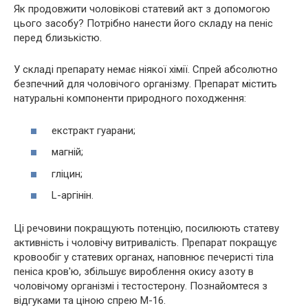
Як продовжити чоловікові статевий акт з допомогою
цього засобу? Потрібно нанести його складу на пеніс
перед близькістю.
У складі препарату немає ніякої хімії. Спрей абсолютно
безпечний для чоловічого організму. Препарат містить
натуральні компоненти природного походження:
екстракт гуарани;
магній;
гліцин;
L-аргінін.
Ці речовини покращують потенцію, посилюють статеву
активність і чоловічу витривалість. Препарат покращує
кровообіг у статевих органах, наповнює печеристі тіла
пеніса кров'ю, збільшує вироблення окису азоту в
чоловічому організмі і тестостерону. Познайомтеся з
відгуками та ціною спрею М-16.