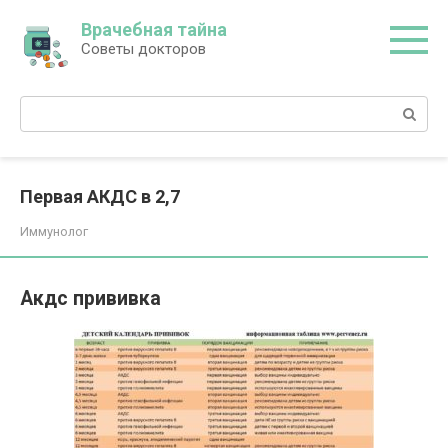
Перейти
Врачебная тайна
к
Советы докторов
контенту
Поиск:
Первая АКДС в 2,7
Иммунолог
Акдс прививка