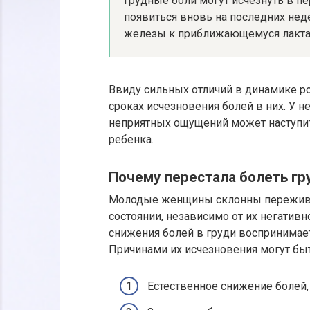
Грудные боли могут исчезнуть в пе
появиться вновь на последних нед
железы к приближающемуся лакта
Ввиду сильных отличий в динамике ро
сроках исчезновения болей в них. У 
неприятных ощущений может наступи
ребенка.
Почему перестала болеть гр
Молодые женщины склонны пережива
состоянии, независимо от их негатив
снижения болей в груди воспринимаетс
Причинами их исчезновения могут быт
Естественное снижение болей, 