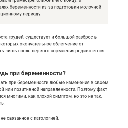
рвом триместре, ближе к его концу, и
елях беременности из-за подготовки молочной
ционному периоду.
ста грудей, существует и большой разброс в
некоторых окончательное облегчение от
ть лишь после первого кормления родившегося
удь при беременности?
ть при беременности любые изменения в своем
ной или позитивной направленности. Поэтому факт
я многими, как плохой симптом, но это не так.
ь:
не связанное с патологией.