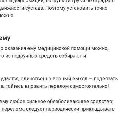
нет и деформации, но функция руки не страдает.
вижности сустава. Поэтому установить точно
ложно.
ему
до оказания ему медицинской помощи можно,
го из подручных средств собирают и
 удается, единственно верный выход — подвязать
е пытайтесь вправить перелом самостоятельно!
шему любое сильное обезболивающее средство:
ту перелома следует периодически прикладывать