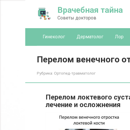
Перейти
Врачебная тайна
к
контенту
Советы докторов
Гинеколог
Дерматолог
Лор
Перелом венечного от
Рубрика:
Ортопед-травматолог
Перелом локтевого суст
лечение и осложнения