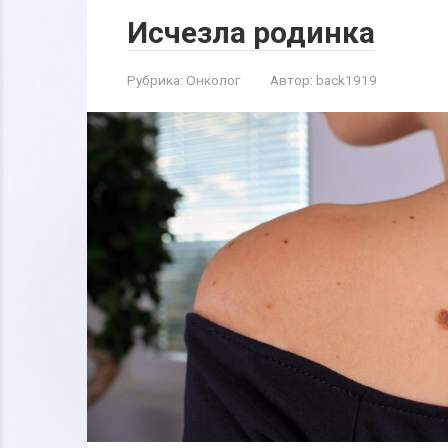
Исчезла родинка
Рубрика:
Онколог
Автор:
back1919