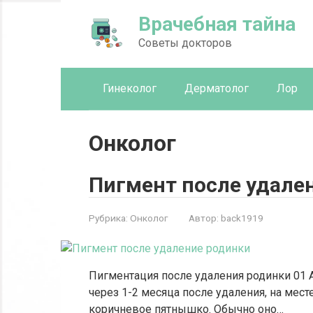
Перейти
Врачебная тайна
к
контенту
Советы докторов
Гинеколог
Дерматолог
Лор
Онколог
Пигмент после удале
Рубрика:
Онколог
Автор:
back1919
Пигментация после удаления родинки 01 А
через 1-2 месяца после удаления, на мес
коричневое пятнышко. Обычно оно…