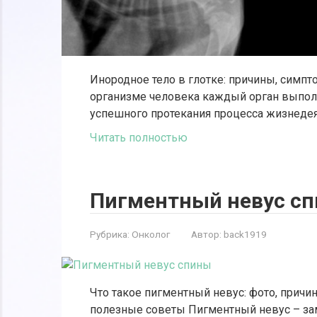
Инородное тело в глотке: причины, симпт
организме человека каждый орган выпо
успешного протекания процесса жизнедея
Читать полностью
Пигментный невус с
Рубрика:
Онколог
Автор:
back1919
Что такое пигментный невус: фото, причи
полезные советы Пигментный невус – зам