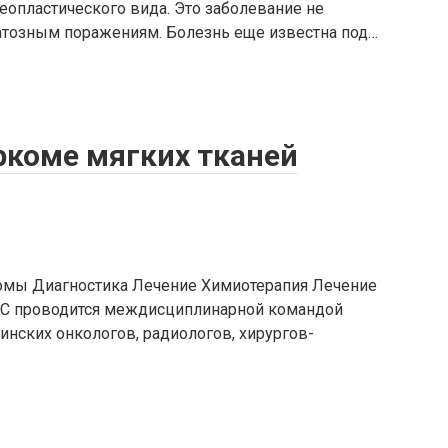
еопластического вида. Это заболевание не
атозным поражениям. Болезнь еще известна под…
ркоме мягких тканей
омы Диагностика Лечение Химиотерапия Лечение
EMC проводится междисциплинарной командой
нских онкологов, радиологов, хирургов-