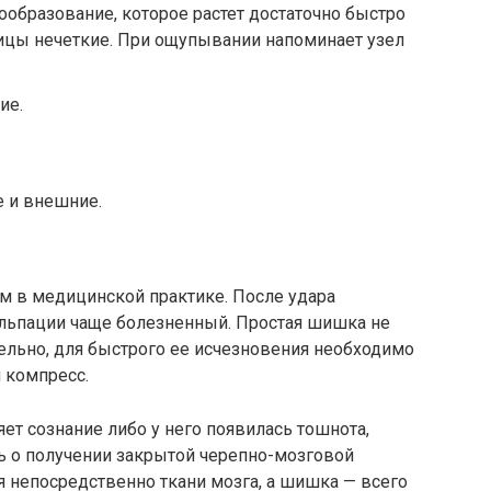
ообразование, которое растет достаточно быстро
ницы нечеткие. При ощупывании напоминает узел
ие.
 и внешние.
ым в медицинской практике. После удара
альпации чаще болезненный. Простая шишка не
тельно, для быстрого ее исчезновения необходимо
 компресс.
яет сознание либо у него появилась тошнота,
ь о получении закрытой черепно-мозговой
 непосредственно ткани мозга, а шишка — всего