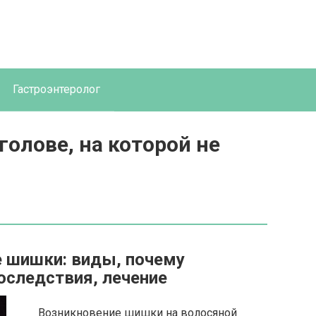
Гастроэнтеролог
олове, на которой не
е шишки: виды, почему
оследствия, лечение
Возникновение шишки на волосяной