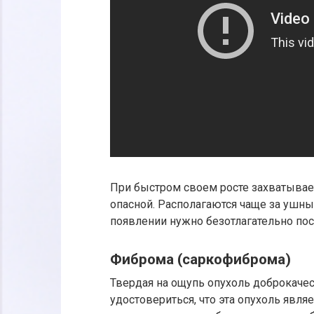
При быстром своем росте захватывает
опасной. Располагаются чаще за ушны
появлении нужно безотлагательно пос
Фиброма (саркофиброма)
Твердая на ощупь опухоль доброкачест
удостовериться, что эта опухоль явля