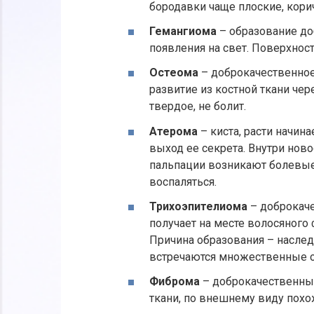
бородавки чаще плоские, корич
Гемангиома
– образование доб
появления на свет. Поверхност
Остеома
– доброкачественное
развитие из костной ткани чер
твердое, не болит.
Атерома
– киста, расти начин
выход ее секрета. Внутри нов
пальпации возникают болевые
воспаляться.
Трихоэпителиома
– доброкаче
получает на месте волосяного 
Причина образования – насле
встречаются множественные о
Фиброма
– доброкачественный
ткани, по внешнему виду похо